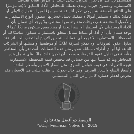
المستثمرين. قبل أن تقرر التداول، ينبغي عليك أن تدرس بعناية أهدافك
الاستثمارية ومستوى خبرتك ومدى تحملك للمخاطر. الأداء السابق لا يُعد مؤشرًا
على النتائج المستقبلية. يرجى تذكر أنك قد تخسر جزءًا من استثمارك الأولي أو
كاملَه؛ لذلك لا تستثمر أموالًا لا يمكنك تحمل خسارتها. تنطوي أنواع الاستثمارات
والأصول المختلفة على درجات متفاوتة من المخاطر، ولا يوجد أي ضمان بأن
الأداء المستقبلي لأي استثمار أو استراتيجية أو منتج معين سيكون مربحًا. كما لا
يوجد ضمان بأن أي أداء أو نشاط مماثل متعلق باستثمار ما سيكون مناسبًا لك أو
لمحفظتك الاستثمارية. لا توجد أي ضمانات لتحقيق الأرباح أو لتجنب الخسائر عند
تداول عقود الفروقات. ولا يمكن لشركة CXM أو موظفيها أو ممثليها أو الشركات
التابعة لها أو أي أطراف مماثلة تقديم مثل هذه الضمانات. أنت تقر بأن المخاطر
متأصلة في تداول عقود الفروقات، ويجب أن تكون قادرًا ماليًا على تحمل هذه
المخاطر وما قد ينشأ عنها من خسائر. قد تنخفض قيمة المحفظة الاستثمارية
نتيجة التغيرات في قيمة عوامل السوق، مثل أسعار الأسهم وأسعار الفائدة
وأسعار السلع وأسعار الصرف. وفي حال حدوث أي تقلب سلبي في الأسعار، فقد
تتعرض لخطر خسارة كامل رأس المال المستثمر.
الوسيط ذو أفضل بيئة تداول
- YoCajr Financial Network
2019