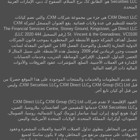
Securities LLC هو: الطابق 32، برج السلام، الصفوح 2، دبي، الإمارات العربية
المتحدة.
CXM Direct LLC هي جزء من مجموعة شركات CXM، والتي تضم كيانات
خاضعة للتنظيم في عدة ولايات قضائية. يقع العنوان المسجل لشركة CXM
Direct LLC في The Financial Services Centre, Stoney Ground, Kingstown,
St. Vincent & the Grenadines, VC0100 (رقم التسجيل 444 LLC 2020).
تشمل أهداف الشركة جميع الأنشطة غير المحظورة بموجب قانون الشركات
الدولية التجارية (التعديل والتوحيد)، الفصل 149 من القوانين المعدلة لسانت
فنسنت وجزر غرينادين لعام 2009. وتشمل هذه الأنشطة، على سبيل المثال لا
الحصر، التداول، التمويل، الإقراض، الوساطة، التدريب، وخدمات الحسابات
المُدارة في العملات الأجنبية، السلع، المؤشرات، عقود الفروقات، والأدوات
المالية ذات الرافعة المالية.
يتم تقديم المعلومات والخدمات والمنتجات الموجودة على هذا الموقع حصريًا من
قبل CXM Group (SC) Ltd وCXM Direct LLC وCXM Securities LLC، وليس
من قبل أي كيان تابع آخر.
القيود الإقليمية: لا تقدم شركات CXM Group (SC) Ltd وCXM Direct LLC
وCXM Securities LLC خدماتها للمقيمين في: أفغانستان، بيلاروسيا، الصين،
كوبا، هونغ كونغ، إيران، ليبيا، ميانمار (بورما)، كوريا الشمالية، روسيا، الصومال،
السودان، أوكرانيا، المملكة المتحدة، الولايات المتحدة الأمريكية، واليمن.
تحذير من المخاطر: ينطوي تداول العملات الأجنبية والعملات المشفرة وعقود
الفروقات على مستوى مرتفع من المخاطر، وقد لا يكون مناسبًا لجميع