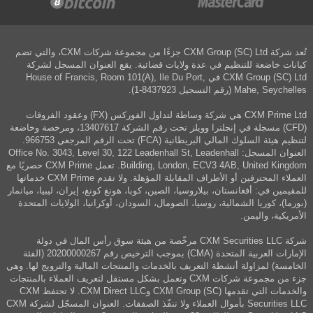
تُعد شركة CXM Group (SC) Ltd جزءًا من مجموعة شركات CXM، والتي تضم
كيانات خاضعة للتنظيم في عدة ولايات قضائية. يقع العنوان المسجل لشركة
CXM Group (SC) Ltd في House of Francis, Room 101(A), Ile Du Port,
Mahe, Seychelles (رقم التسجيل 8437923-1).
CXM Prime Ltd هي شركة وساطة لتداول الفوركس (FX) وعقود الفروقات
(CFD) مسجلة في إنجلترا وويلز تحت رقم الشركة 13407617، ومرخصة وخاضعة
لتنظيم هيئة السلوك المالي البريطانية (FCA) تحت الرقم المرجعي 966753.
العنوان المسجل: Office No. 3043, Level 30, 122 Leadenhall St, Leadenhall
Building, London, ECV3 4AB, United Kingdom. تعمل CXM Prime حصريًا مع
العملاء المحترفين أو الأطراف المقابلة المؤهلة. ولا تقدم CXM Prime خدماتها
للمقيمين في: أفغانستان، بيلاروسيا، الصين، كوبا، هونغ كونغ، إيران، ليبيا، ميانمار
(بورما)، كوريا الشمالية، روسيا، الصومال، السودان، أوكرانيا، الولايات المتحدة
الأمريكية، واليمن.
شركة CXM Securities LLC مرخّصة من هيئة سوق رأس المال في دولة
الإمارات العربية المتحدة (CMA) بموجب الترخيص رقم 20200000267 (الفئة
الخامسة) لمزاولة أنشطة التعريف بالخدمات والمنتجات المالية والترويج لها. وهي
جزء من مجموعة شركات CXM وتعمل بشكل مستقل لتعريف العملاء بالمنتجات
والخدمات التي تقدمها CXM Group (SC) وCXM Direct LLC. لا تحتفظ CXM
Securities LLC بأموال العملاء ولا تنفّذ الصفقات. العنوان المسجّل لشركة CXM