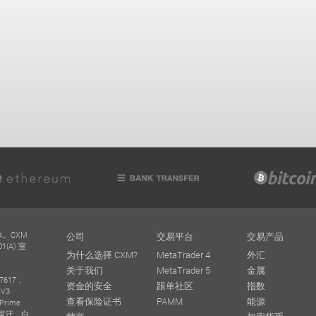
体。CXM
公司
交易平台
交易产品
(A) 室
为什么选择 CXM?
MetaTrader 4
外汇
关于我们
MetaTrader 5
金属
617，
资金的安全
跟单社区
指数
V3
查看保险证书
PAMM
能源
Prime
阿富汗、白