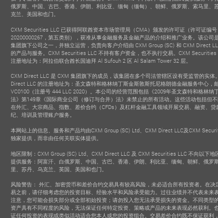
俄罗斯、中国、古巴、香港、伊朗、利比亚、缅甸（缅甸）、朝鲜、俄罗斯、索马里、
克兰、美国和也门。
CXM Securities LLC 已获得阿联酋资本市场管理局（CMA）颁发的许可证（许可证编
20200000267，第五类别），获准从事金融服务及金融产品的介绍和推广业务。该公司是
集团旗下公司之一，并独立运营，负责向客户介绍由 CXM Group (SC) 和 CXM Direct L
的产品与服务。CXM Securities LLC 不持有客户资金，也不执行交易。CXM Securities 
注册地址为：阿拉伯联合酋长国迪拜 Al Sufouh 2 区 Al Salam Tower 32 层。
CXM Direct LLC 是 CXM 集团旗下的成员，该集团在多个司法管辖区设有受监管的实体
Direct LLC 的注册地址为：圣文森特和格林纳丁斯金斯敦斯托尼格朗德金融服务中心，
VC0100（注册号 444 LLC 2020）。本公司的经营范围包括《2009年圣文森特和格林
法》第149章《国际商业公司（修订与合并）法》未禁止的所有活动。这些活动包括但
在外汇、大宗商品、指数、差价合约（CFDs）及杠杆金融工具领域开展交易、融资、贷
纪、培训及管理账户服务。
本网站上的信息、服务和产品均由CXM Group (SC) Ltd、CXM Direct LLC及CXM Securiti
独家提供，而非由任何关联实体提供。
INFLUENTIAL
FASTEST GROWING
BEST GOLD T
地区限制：CXM Group (SC) Ltd、CXM Direct LLC 及 CXM Securities LLC 不向以
BROKER
BROKER
BROKE
提供服务：阿富汗、白俄罗斯、中国、古巴、香港、伊朗、利比亚、缅甸、朝鲜、俄罗
Dundan Finance
- Figure Finance
- iFX Exp
2019
2026
里、苏丹、乌克兰、英国、美国和也门。
风险警告： 外汇、加密货币和差价合约交易具有较高风险，未必适合所有投资者。在决
易之前，请仔细考虑您的投资目标、经验水平和风险承受能力。过往业绩并不代表未来
注意，您可能会损失部分或全部初始投资；请勿投入您无法承受损失的资金。不同类型
资产具有不同程度的风险，无法保证任何特定投资、策略或产品的未来表现必然获利。
证任何投资的表现或类似活动适合您本人或您的投资组合。交易差价合约既不保证获利