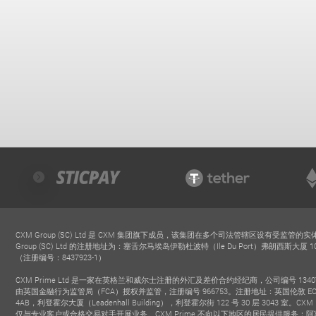
CXM Group (SC) Ltd 是 CXM 集团旗下成员，该集团在多个司法管辖区设有受监管的实
Group (SC) Ltd 的注册地址为：塞舌尔马埃岛伊勒杜波特（Ile Du Port）弗朗西斯大厦 101
（注册编号：8437923-1）
CXM Prime Ltd 是一家在英格兰和威尔士注册的外汇及差价合约经纪商，公司编号 13407
由英国金融行为监管局（FCA）授权并监管，注册编号 966753。注册地址：英国伦敦 EC
4AB，利登霍尔大厦（Leadenhall Building），利登霍尔街 122 号 30 层 3043 室。CXM 
仅与专业客户或合格交易对手开展业务。CXM Prime 不向以下地区的居民提供服务：