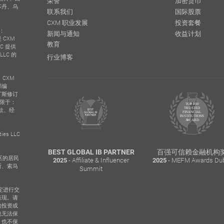
荣誉
加密货币
苏丹、乌
联系我们
国际股票
CXM 职业发展
投资套餐
号：
新闻与通知
收益计划
 CXM
教育
LC 提供
LLC 的
行业博客
。CXM
邮编
纳丁斯修订
不限于：
款、经
es LLC
RADING
BEST GLOBAL IB PARTNER
百强可信赖金融机构
下地区的居民
- Affiliate & Influencer
- MEFM Awards Dub
R
2025
2025
斯、索马
o Dubai
Summit
定进行交
表现。请
的投资或
也无法保
，也不保