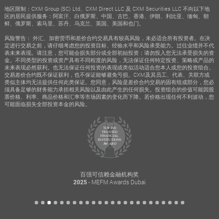
地区限制：CXM Group (SC) Ltd、CXM Direct LLC 及 CXM Securities LLC 不向以下地
区的居民提供服务：阿富汗、白俄罗斯、中国、古巴、香港、伊朗、利比亚、缅甸、朝
鲜、俄罗斯、索马里、苏丹、乌克兰、英国、美国和也门。
风险警告： 外汇、加密货币和差价合约交易具有较高风险，未必适合所有投资者。在决
定进行交易之前，请仔细考虑您的投资目标、经验水平和风险承受能力。过往业绩并不代
表未来表现。请注意，您可能会损失部分或全部初始投资；请勿投入您无法承受损失的资
金。不同类型的投资或资产具有不同程度的风险，无法保证任何特定投资、策略或产品的
未来表现必然获利。也无法保证任何投资的表现或类似活动适合您本人或您的投资组合。
交易差价合约既不保证获利，也不保证能够避免亏损。CXM及其员工、代表、关联方或
类似主体均无法提供任何此类保证。您同意，风险是差价合约交易的固有组成部分，您必
须具备足够的财务能力承担相关风险以及由此产生的任何损失。投资组合的价值可能因股
票价格、利率、商品价格和汇率等市场因素的变化而下降。若价格出现任何不利波动，您
可能面临损失全部投资本金的风险。
百强可信赖金融机构奖
- MEFM Awards Dubai
2025