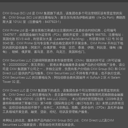
CXM Group (SC) Ltd 是 CXM 集团旗下成员，该集团在多个司法管辖区设有受监管的实
体。CXM Group (SC) Ltd 的注册地址为：塞舌尔马埃岛伊勒杜波特（Ile Du Port）弗朗西
斯大厦 101(A) 室（注册编号：8437923-1）
CXM Prime Ltd 是一家在英格兰和威尔士注册的外汇及差价合约经纪商，公司编号
13407617，由英国金融行为监管局（FCA）授权并监管，注册编号 966753。注册地址：
英国伦敦 ECV3 4AB，利登霍尔大厦（Leadenhall Building），利登霍尔街 122 号 30 层
3043 室。CXM Prime 仅与专业客户或合格交易对手开展业务。CXM Prime 不向以下地
区的居民提供服务：阿富汗、白俄罗斯、中国、古巴、香港、伊朗、利比亚、缅甸（缅
甸）、朝鲜、俄罗斯、索马里、苏丹、乌克兰、美国和也门。
CXM Securities LLC 已获得阿联酋资本市场管理局（CMA）颁发的许可证（许可证编
号：20200000267，第五类别），获准从事金融服务及金融产品的介绍和推广业务。该公
司是 CXM 集团旗下公司之一，并独立运营，负责向客户介绍由 CXM Group (SC) 和 CXM
Direct LLC 提供的产品与服务。CXM Securities LLC 不持有客户资金，也不执行交易。
CXM Securities LLC 的注册地址为：阿拉伯联合酋长国迪拜 Al Sufouh 2 区 Al Salam
Tower 32 层。
CXM Direct LLC 是 CXM 集团旗下的成员，该集团在多个司法管辖区设有受监管的实
体。CXM Direct LLC 的注册地址为：圣文森特和格林纳丁斯金斯敦斯托尼格朗德金融服
务中心，邮编 VC0100（注册号 444 LLC 2020）。本公司的经营范围包括《2009年圣文
森特和格林纳丁斯修订法》第149章《国际商业公司（修订与合并）法》未禁止的所有活
动。这些活动包括但不限于：在外汇、大宗商品、指数、差价合约（CFDs）及杠杆金融
工具领域开展交易、融资、贷款、经纪、培训及管理账户服务。
本网站上的信息、服务和产品均由CXM Group (SC) Ltd、CXM Direct LLC及CXM
Securities LLC独家提供，而非由任何关联实体提供。