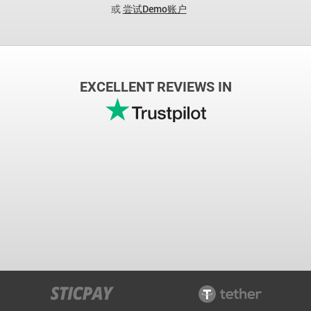
或
尝试Demo账户
EXCELLENT REVIEWS IN