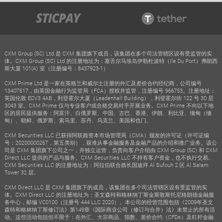
CXM Group (SC) Ltd 是 CXM 集团旗下成员，该集团在多个司法管辖区设有受监管的实
体。CXM Group (SC) Ltd 的注册地址为：塞舌尔马埃岛伊勒杜波特（Ile Du Port）弗朗西
斯大厦 101(A) 室（注册编号：8437923-1）
CXM Prime Ltd 是一家在英格兰和威尔士注册的外汇及差价合约经纪商，公司编号
13407617，由英国金融行为监管局（FCA）授权并监管，注册编号 966753。注册地址：
英国伦敦 ECV3 4AB，利登霍尔大厦（Leadenhall Building），利登霍尔街 122 号 30 层
3043 室。CXM Prime 仅与专业客户或合格交易对手开展业务。CXM Prime 不向以下地
区的居民提供服务：阿富汗、白俄罗斯、中国、古巴、香港、伊朗、利比亚、缅甸（缅
甸）、朝鲜、俄罗斯、索马里、苏丹、乌克兰、美国和也门。
CXM Securities LLC 已获得阿联酋资本市场管理局（CMA）颁发的许可证（许可证编
号：20200000267，第五类别），获准从事金融服务及金融产品的介绍和推广业务。该公
司是 CXM 集团旗下公司之一，并独立运营，负责向客户介绍由 CXM Group (SC) 和 CXM
Direct LLC 提供的产品与服务。CXM Securities LLC 不持有客户资金，也不执行交易。
CXM Securities LLC 的注册地址为：阿拉伯联合酋长国迪拜 Al Sufouh 2 区 Al Salam
Tower 32 层。
CXM Direct LLC 是 CXM 集团旗下的成员，该集团在多个司法管辖区设有受监管的实
体。CXM Direct LLC 的注册地址为：圣文森特和格林纳丁斯金斯敦斯托尼格朗德金融服
务中心，邮编 VC0100（注册号 444 LLC 2020）。本公司的经营范围包括《2009年圣文
森特和格林纳丁斯修订法》第149章《国际商业公司（修订与合并）法》未禁止的所有活
动。这些活动包括但不限于：在外汇、大宗商品、指数、差价合约（CFDs）及杠杆金融