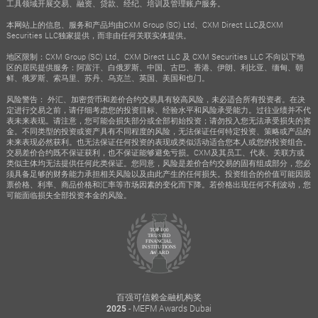
工具领域开展交易、融资、贷款、经纪、培训及管理账户服务。
本网站上的信息、服务和产品均由CXM Group (SC) Ltd、CXM Direct LLC及CXM
Securities LLC独家提供，而非由任何关联实体提供。
地区限制：CXM Group (SC) Ltd、CXM Direct LLC 及 CXM Securities LLC 不向以下地
区的居民提供服务：阿富汗、白俄罗斯、中国、古巴、香港、伊朗、利比亚、缅甸、朝
鲜、俄罗斯、索马里、苏丹、乌克兰、英国、美国和也门。
风险警告： 外汇、加密货币和差价合约交易具有较高风险，未必适合所有投资者。在决
定进行交易之前，请仔细考虑您的投资目标、经验水平和风险承受能力。过往业绩并不代
表未来表现。请注意，您可能会损失部分或全部初始投资；请勿投入您无法承受损失的资
金。不同类型的投资或资产具有不同程度的风险，无法保证任何特定投资、策略或产品的
未来表现必然获利。也无法保证任何投资的表现或类似活动适合您本人或您的投资组合。
交易差价合约既不保证获利，也不保证能够避免亏损。CXM及其员工、代表、关联方或
类似主体均无法提供任何此类保证。您同意，风险是差价合约交易的固有组成部分，您必
须具备足够的财务能力承担相关风险以及由此产生的任何损失。投资组合的价值可能因股
票价格、利率、商品价格和汇率等市场因素的变化而下降。若价格出现任何不利波动，您
可能面临损失全部投资本金的风险。
百强可信赖金融机构奖
- MEFM Awards Dubai
2025