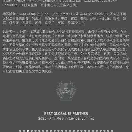
本网站上的信息、服务和产品均由CXM Group (SC) Ltd、CXM Direct LLC及CXM
Securities LLC独家提供，而非由任何关联实体提供。
地区限制：CXM Group (SC) Ltd、CXM Direct LLC 及 CXM Securities LLC 不向以下地
区的居民提供服务：阿富汗、白俄罗斯、中国、古巴、香港、伊朗、利比亚、缅甸、朝
鲜、俄罗斯、索马里、苏丹、乌克兰、英国、美国和也门。
风险警告： 外汇、加密货币和差价合约交易具有较高风险，未必适合所有投资者。在决
定进行交易之前，请仔细考虑您的投资目标、经验水平和风险承受能力。过往业绩并不代
表未来表现。请注意，您可能会损失部分或全部初始投资；请勿投入您无法承受损失的资
金。不同类型的投资或资产具有不同程度的风险，无法保证任何特定投资、策略或产品的
未来表现必然获利。也无法保证任何投资的表现或类似活动适合您本人或您的投资组合。
交易差价合约既不保证获利，也不保证能够避免亏损。CXM及其员工、代表、关联方或
类似主体均无法提供任何此类保证。您同意，风险是差价合约交易的固有组成部分，您必
须具备足够的财务能力承担相关风险以及由此产生的任何损失。投资组合的价值可能因股
票价格、利率、商品价格和汇率等市场因素的变化而下降。若价格出现任何不利波动，您
可能面临损失全部投资本金的风险。
BEST GLOBAL IB PARTNER
- Affiliate & Influencer Summit
2025