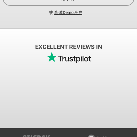
或
尝试Demo账户
EXCELLENT REVIEWS IN