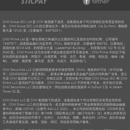
CXM Group (SC) Ltd 是 CXM 集团旗下成员，该集团在多个司法管辖区设有受监管的实
体。CXM Group (SC) Ltd 的注册地址为：塞舌尔马埃岛伊勒杜波特（Ile Du Port）弗朗西
斯大厦 101(A) 室（注册编号：8437923-1）
CXM Prime Ltd 是一家在英格兰和威尔士注册的外汇及差价合约经纪商，公司编号
13407617，由英国金融行为监管局（FCA）授权并监管，注册编号 966753。注册地址：
英国伦敦 ECV3 4AB，利登霍尔大厦（Leadenhall Building），利登霍尔街 122 号 30 层
3043 室。CXM Prime 仅与专业客户或合格交易对手开展业务。CXM Prime 不向以下地
区的居民提供服务：阿富汗、白俄罗斯、中国、古巴、香港、伊朗、利比亚、缅甸（缅
甸）、朝鲜、俄罗斯、索马里、苏丹、乌克兰、美国和也门。
CXM Securities LLC 已获得阿联酋资本市场管理局（CMA）颁发的许可证（许可证编
号：20200000267，第五类别），获准从事金融服务及金融产品的介绍和推广业务。该公
司是 CXM 集团旗下公司之一，并独立运营，负责向客户介绍由 CXM Group (SC) 和 CXM
Direct LLC 提供的产品与服务。CXM Securities LLC 不持有客户资金，也不执行交易。
CXM Securities LLC 的注册地址为：阿拉伯联合酋长国迪拜 Al Sufouh 2 区 Al Salam
Tower 32 层。
CXM Direct LLC 是 CXM 集团旗下的成员，该集团在多个司法管辖区设有受监管的实
体。CXM Direct LLC 的注册地址为：圣文森特和格林纳丁斯金斯敦斯托尼格朗德金融服
务中心，邮编 VC0100（注册号 444 LLC 2020）。本公司的经营范围包括《2009年圣文
森特和格林纳丁斯修订法》第149章《国际商业公司（修订与合并）法》未禁止的所有活
动。这些活动包括但不限于：在外汇、大宗商品、指数、差价合约（CFDs）及杠杆金融
工具领域开展交易、融资、贷款、经纪、培训及管理账户服务。