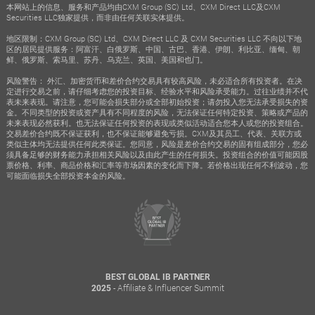
本网站上的信息、服务和产品均由CXM Group (SC) Ltd、CXM Direct LLC及CXM
Securities LLC独家提供，而非由任何关联实体提供。
地区限制：CXM Group (SC) Ltd、CXM Direct LLC 及 CXM Securities LLC 不向以下地
区的居民提供服务：阿富汗、白俄罗斯、中国、古巴、香港、伊朗、利比亚、缅甸、朝
鲜、俄罗斯、索马里、苏丹、乌克兰、英国、美国和也门。
风险警告： 外汇、加密货币和差价合约交易具有较高风险，未必适合所有投资者。在决
定进行交易之前，请仔细考虑您的投资目标、经验水平和风险承受能力。过往业绩并不代
表未来表现。请注意，您可能会损失部分或全部初始投资；请勿投入您无法承受损失的资
金。不同类型的投资或资产具有不同程度的风险，无法保证任何特定投资、策略或产品的
未来表现必然获利。也无法保证任何投资的表现或类似活动适合您本人或您的投资组合。
交易差价合约既不保证获利，也不保证能够避免亏损。CXM及其员工、代表、关联方或
类似主体均无法提供任何此类保证。您同意，风险是差价合约交易的固有组成部分，您必
须具备足够的财务能力承担相关风险以及由此产生的任何损失。投资组合的价值可能因股
票价格、利率、商品价格和汇率等市场因素的变化而下降。若价格出现任何不利波动，您
可能面临损失全部投资本金的风险。
BEST GLOBAL IB PARTNER
- Affiliate & Influencer Summit
2025