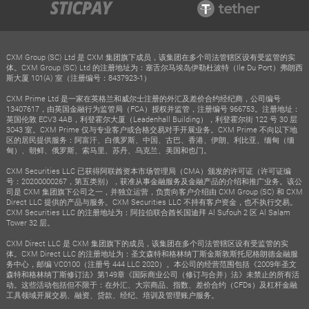
CXM Group (SC) Ltd 是 CXM 集团旗下成员，该集团在多个司法管辖区设有受监管的实
体。CXM Group (SC) Ltd 的注册地址为：塞舌尔马埃岛伊勒杜波特（Ile Du Port）弗朗西
斯大厦 101(A) 室（注册编号：8437923-1）
CXM Prime Ltd 是一家在英格兰和威尔士注册的外汇及差价合约经纪商，公司编号
13407617，由英国金融行为监管局（FCA）授权并监管，注册编号 966753。注册地址：
英国伦敦 ECV3 4AB，利登霍尔大厦（Leadenhall Building），利登霍尔街 122 号 30 层
3043 室。CXM Prime 仅与专业客户或合格交易对手开展业务。CXM Prime 不向以下地
区的居民提供服务：阿富汗、白俄罗斯、中国、古巴、香港、伊朗、利比亚、缅甸（缅
甸）、朝鲜、俄罗斯、索马里、苏丹、乌克兰、美国和也门。
CXM Securities LLC 已获得阿联酋资本市场管理局（CMA）颁发的许可证（许可证编
号：20200000267，第五类别），获准从事金融服务及金融产品的介绍和推广业务。该公
司是 CXM 集团旗下公司之一，并独立运营，负责向客户介绍由 CXM Group (SC) 和 CXM
Direct LLC 提供的产品与服务。CXM Securities LLC 不持有客户资金，也不执行交易。
CXM Securities LLC 的注册地址为：阿拉伯联合酋长国迪拜 Al Sufouh 2 区 Al Salam
Tower 32 层。
CXM Direct LLC 是 CXM 集团旗下的成员，该集团在多个司法管辖区设有受监管的实
体。CXM Direct LLC 的注册地址为：圣文森特和格林纳丁斯金斯敦斯托尼格朗德金融服
务中心，邮编 VC0100（注册号 444 LLC 2020）。本公司的经营范围包括《2009年圣文
森特和格林纳丁斯修订法》第149章《国际商业公司（修订与合并）法》未禁止的所有活
动。这些活动包括但不限于：在外汇、大宗商品、指数、差价合约（CFDs）及杠杆金融
工具领域开展交易、融资、贷款、经纪、培训及管理账户服务。