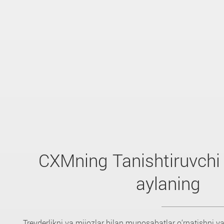
CXMning Tanishtiruvchi
aylaning
Treyderlikni va mijozlar bilan munosabatlar o‘rnatishni y