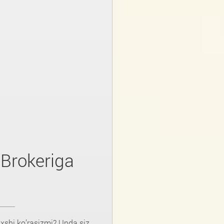
 Brokeriga
axshi ko’rasizmi? Unda siz