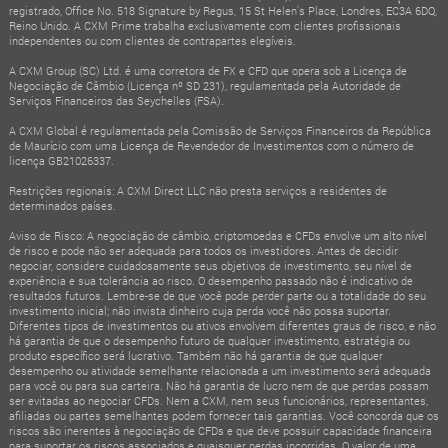
registrado, Office No. 518 Signature by Regus, 15 St Helen's Place, Londres, EC3A 6DQ,
Reino Unido. A CXM Prime trabalha exclusivamente com clientes profissionais
independentes ou com clientes de contrapartes elegíveis.
A CXM Group (SC) Ltd. é uma corretora de FX e CFD que opera sob a Licença de
Negociação de Câmbio (Licença nº SD 231), regulamentada pela Autoridade de
Serviços Financeiros das Seychelles (FSA).
A CXM Global é regulamentada pela Comissão de Serviços Financeiros da República
de Maurício com uma Licença de Revendedor de Investimentos com o número de
licença GB21026337.
Restrições regionais: A CXM Direct LLC não presta serviços a residentes de
determinados países.
Aviso de Risco: A negociação de câmbio, criptomoedas e CFDs envolve um alto nível
de risco e pode não ser adequada para todos os investidores. Antes de decidir
negociar, considere cuidadosamente seus objetivos de investimento, seu nível de
experiência e sua tolerância ao risco. O desempenho passado não é indicativo de
resultados futuros. Lembre-se de que você pode perder parte ou a totalidade do seu
investimento inicial; não invista dinheiro cuja perda você não possa suportar.
Diferentes tipos de investimentos ou ativos envolvem diferentes graus de risco, e não
há garantia de que o desempenho futuro de qualquer investimento, estratégia ou
produto específico será lucrativo. Também não há garantia de que qualquer
desempenho ou atividade semelhante relacionada a um investimento será adequada
para você ou para sua carteira. Não há garantia de lucro nem de que perdas possam
ser evitadas ao negociar CFDs. Nem a CXM, nem seus funcionários, representantes,
afiliadas ou partes semelhantes podem fornecer tais garantias. Você concorda que os
riscos são inerentes à negociação de CFDs e que deve possuir capacidade financeira
para suportar os riscos associados e quaisquer perdas incorridas. O valor de uma