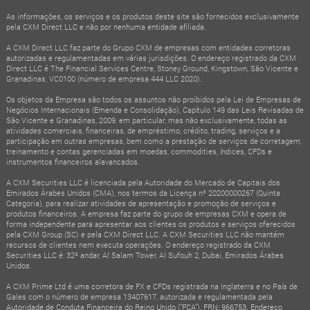
As informações, os serviços e os produtos deste site são fornecidos exclusivamente
pela CXM Direct LLC e não por nenhuma entidade afiliada.
A CXM Direct LLC faz parte do Grupo CXM de empresas com entidades corretoras
autorizadas e regulamentadas em várias jurisdições. O endereço registrado da CXM
Direct LLC é The Financial Services Centre, Stoney Ground, Kingstown, São Vicente e
Granadinas, VC0100 (número de empresa 444 LLC 2020).
Os objetos da Empresa são todos os assuntos não proibidos pela Lei de Empresas de
Negócios Internacionais (Emenda e Consolidação), Capítulo 149 das Leis Revisadas de
São Vicente e Granadinas, 2009, em particular, mas não exclusivamente, todas as
atividades comerciais, financeiras, de empréstimo, crédito, trading, serviços e a
participação em outras empresas, bem como a prestação de serviços de corretagem,
treinamento e contas gerenciadas em moedas, commodities, índices, CFDs e
instrumentos financeiros alavancados.
A CXM Securities LLC é licenciada pela Autoridade do Mercado de Capitais dos
Emirados Árabes Unidos (CMA), nos termos da Licença nº 20200000267 (Quinta
Categoria), para realizar atividades de apresentação e promoção de serviços e
produtos financeiros. A empresa faz parte do grupo de empresas CXM e opera de
forma independente para apresentar aos clientes os produtos e serviços oferecidos
pela CXM Group (SC) e pela CXM Direct LLC. A CXM Securities LLC não mantém
recursos de clientes nem executa operações. O endereço registrado da CXM
Securities LLC é: 32º andar, Al Salam Tower, Al Sufouh 2, Dubai, Emirados Árabes
Unidos.
A CXM Prime Ltd é uma corretora de FX e CFDs registrada na Inglaterra e no País de
Gales com o número de empresa 13407617, autorizada e regulamentada pela
Autoridade de Conduta Financeira do Reino Unido (“FCA”), FRN: 966753. Endereço