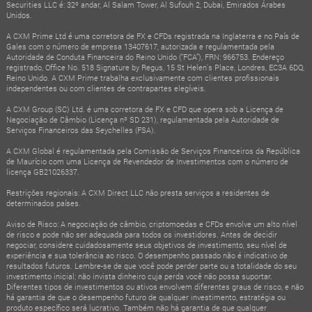
Securities LLC é: 32º andar, Al Salam Tower, Al Sufouh 2, Dubai, Emirados Árabes
Unidos.
A CXM Prime Ltd é uma corretora de FX e CFDs registrada na Inglaterra e no País de
Gales com o número de empresa 13407617, autorizada e regulamentada pela
Autoridade de Conduta Financeira do Reino Unido (“FCA”), FRN: 966753. Endereço
registrado, Office No. 518 Signature by Regus, 15 St Helen's Place, Londres, EC3A 6DQ,
Reino Unido. A CXM Prime trabalha exclusivamente com clientes profissionais
independentes ou com clientes de contrapartes elegíveis.
A CXM Group (SC) Ltd. é uma corretora de FX e CFD que opera sob a Licença de
Negociação de Câmbio (Licença nº SD 231), regulamentada pela Autoridade de
Serviços Financeiros das Seychelles (FSA).
A CXM Global é regulamentada pela Comissão de Serviços Financeiros da República
de Maurício com uma Licença de Revendedor de Investimentos com o número de
licença GB21026337.
Restrições regionais: A CXM Direct LLC não presta serviços a residentes de
determinados países.
Aviso de Risco: A negociação de câmbio, criptomoedas e CFDs envolve um alto nível
de risco e pode não ser adequada para todos os investidores. Antes de decidir
negociar, considere cuidadosamente seus objetivos de investimento, seu nível de
experiência e sua tolerância ao risco. O desempenho passado não é indicativo de
resultados futuros. Lembre-se de que você pode perder parte ou a totalidade do seu
investimento inicial; não invista dinheiro cuja perda você não possa suportar.
Diferentes tipos de investimentos ou ativos envolvem diferentes graus de risco, e não
há garantia de que o desempenho futuro de qualquer investimento, estratégia ou
produto específico será lucrativo. Também não há garantia de que qualquer