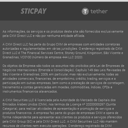
As informações, os serviços e os produtos deste site são fornecidos exclusivamente
pela CXM Direct LLC e não por nenhuma entidade afiliada.
A CXM Direct LLC faz parte do Grupo CXM de empresas com entidades corretoras
autorizadas e regulamentadas em várias jurisdições. O endereço registrado da CXM
Direct LLC é The Financial Services Centre, Stoney Ground, Kingstown, São Vicente e
Granadinas, VC0100 (número de empresa 444 LLC 2020).
Os objetos da Empresa são todos os assuntos não proibidos pela Lei de Empresas de
Negócios Internacionais (Emenda e Consolidação), Capítulo 149 das Leis Revisadas de
São Vicente e Granadinas, 2009, em particular, mas não exclusivamente, todas as
atividades comerciais, financeiras, de empréstimo, crédito, trading, serviços e a
participação em outras empresas, bem como a prestação de serviços de corretagem,
treinamento e contas gerenciadas em moedas, commodities, índices, CFDs e
instrumentos financeiros alavancados.
A CXM Securities LLC é licenciada pela Autoridade do Mercado de Capitais dos
Emirados Árabes Unidos (CMA), nos termos da Licença nº 20200000267 (Quinta
Categoria), para realizar atividades de apresentação e promoção de serviços e
produtos financeiros. A empresa faz parte do grupo de empresas CXM e opera de
forma independente para apresentar aos clientes os produtos e serviços oferecidos
pela CXM Group (SC) e pela CXM Direct LLC. A CXM Securities LLC não mantém
recursos de clientes nem executa operações. O endereço registrado da CXM