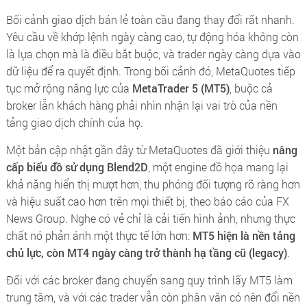
Bối cảnh giao dịch bán lẻ toàn cầu đang thay đổi rất nhanh.
Yêu cầu về khớp lệnh ngày càng cao, tự động hóa không còn
là lựa chọn mà là điều bắt buộc, và trader ngày càng dựa vào
dữ liệu để ra quyết định. Trong bối cảnh đó, MetaQuotes tiếp
tục mở rộng năng lực của
MetaTrader 5 (MT5)
, buộc cả
broker lẫn khách hàng phải nhìn nhận lại vai trò của nền
tảng giao dịch chính của họ.
Một bản cập nhật gần đây từ MetaQuotes đã giới thiệu
nâng
cấp biểu đồ sử dụng Blend2D
, một engine đồ họa mang lại
khả năng hiển thị mượt hơn, thu phóng đối tượng rõ ràng hơn
và hiệu suất cao hơn trên mọi thiết bị, theo báo cáo của FX
News Group. Nghe có vẻ chỉ là cải tiến hình ảnh, nhưng thực
chất nó phản ánh một thực tế lớn hơn:
MT5 hiện là nền tảng
chủ lực, còn MT4 ngày càng trở thành hạ tầng cũ (legacy)
.
Đối với các broker đang chuyển sang quy trình lấy MT5 làm
trung tâm, và với các trader vẫn còn phân vân có nên đổi nền