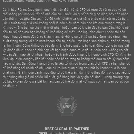
Sudan, Ukraine, Vương quốc Anh, Hoa Kỳ và Yemen.
Cảnh báo Rủi ro: Giao dịch ngoại hối, tiền điện tử và CFD có mức độ rủi ro cao và có
thể không phù hợp với tất cả nhà đầu tư. Trước khi quyết định giao dịch, hãy cân nhắc
cẩn thận mục tiêu đầu tư, mức độ kinh nghiệm và khả năng chấp nhận rủi ro của bạn.
Hiệu suất trong quá khứ không phải là dấu hiệu đảm bảo cho kết quả trong tương lai.
Xin lưu ý rằng bạn có thể mất một phần hoặc toàn bộ khoản đầu tư ban đầu; không nên
đầu tư số tiền mà bạn không đủ khả năng để mất. Các loại hình đầu tư hoặc tài sản
khác nhau có mức độ rủi ro khác nhau, và không có bất kỳ sự bảo đảm nào rằng hiệu
suất trong tương lai của một khoản đầu tư, chiến lược hoặc sản phẩm cụ thể sẽ mang
lại lợi nhuận. Cũng không có bảo đảm rằng hiệu suất hoặc hoạt động tương tự của bất
kỳ khoản đầu tư nào sẽ phù hợp với bạn hoặc danh mục đầu tư của bạn. Không có bất
kỳ bảo đảm nào về lợi nhuận hoặc việc tránh được thua lỗ khi giao dịch CFD. CXM, nhân
viên, đại diện, công ty liên kết hoặc các bên tương tự không thể đưa ra bất kỳ bảo đảm
nào như vậy. Bạn đồng ý rằng rủi ro là yếu tố vốn có trong giao dịch CFD và bạn phải có
đủ khả năng tài chính để chịu các rủi ro liên quan cũng như bất kỳ khoản thua lỗ nào
phát sinh. Giá trị của danh mục đầu tư có thể giảm do những thay đổi trong các yếu tố
thị trường như giá cổ phiếu, lãi suất, giá hàng hóa và tỷ giá hối đoái. Trong trường hợp
có bất kỳ biến động giá bất lợi nào, bạn có thể đối mặt với nguy cơ mất toàn bộ số vốn
đã đầu tư.
BEST GLOBAL IB PARTNER
- Affiliate & Influencer Summit
2025