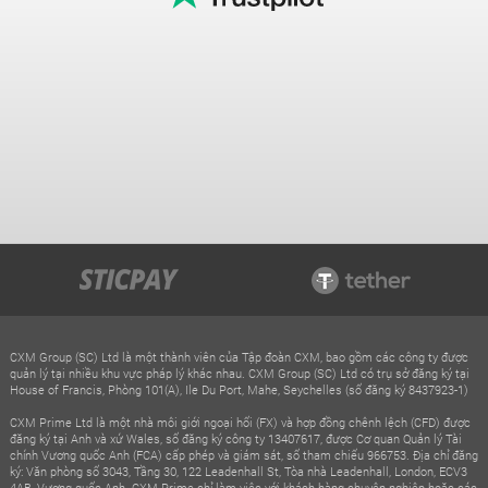
CXM Group (SC) Ltd là một thành viên của Tập đoàn CXM, bao gồm các công ty được
quản lý tại nhiều khu vực pháp lý khác nhau. CXM Group (SC) Ltd có trụ sở đăng ký tại
House of Francis, Phòng 101(A), Ile Du Port, Mahe, Seychelles (số đăng ký 8437923-1)
CXM Prime Ltd là một nhà môi giới ngoại hối (FX) và hợp đồng chênh lệch (CFD) được
đăng ký tại Anh và xứ Wales, số đăng ký công ty 13407617, được Cơ quan Quản lý Tài
chính Vương quốc Anh (FCA) cấp phép và giám sát, số tham chiếu 966753. Địa chỉ đăng
ký: Văn phòng số 3043, Tầng 30, 122 Leadenhall St, Tòa nhà Leadenhall, London, ECV3
4AB, Vương quốc Anh. CXM Prime chỉ làm việc với khách hàng chuyên nghiệp hoặc các