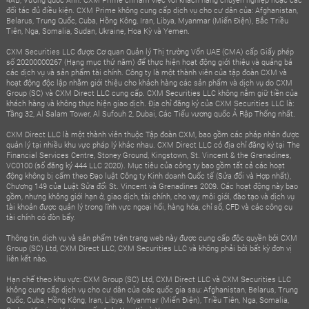
đối tác đủ điều kiện. CXM Prime không cung cấp dịch vụ cho cư dân của: Afghanistan,
Belarus, Trung Quốc, Cuba, Hồng Kông, Iran, Libya, Myanmar (Miến Điện), Bắc Triều
Tiên, Nga, Somalia, Sudan, Ukraine, Hoa Kỳ và Yemen.
CXM Securities LLC được Cơ quan Quản lý Thị trường Vốn UAE (CMA) cấp Giấy phép
số 20200000267 (Hạng mục thứ năm) để thực hiện hoạt động giới thiệu và quảng bá
các dịch vụ và sản phẩm tài chính. Công ty là một thành viên của tập đoàn CXM và
hoạt động độc lập nhằm giới thiệu cho khách hàng các sản phẩm và dịch vụ do CXM
Group (SC) và CXM Direct LLC cung cấp. CXM Securities LLC không nắm giữ tiền của
khách hàng và không thực hiện giao dịch. Địa chỉ đăng ký của CXM Securities LLC là:
Tầng 32, Al Salam Tower, Al Sufouh 2, Dubai, Các Tiểu vương quốc Ả Rập Thống nhất.
CXM Direct LLC là một thành viên thuộc Tập đoàn CXM, bao gồm các pháp nhân được
quản lý tại nhiều khu vực pháp lý khác nhau. CXM Direct LLC có địa chỉ đăng ký tại The
Financial Services Centre, Stoney Ground, Kingstown, St. Vincent & the Grenadines,
VC0100 (số đăng ký 444 LLC 2020). Mục tiêu của công ty bao gồm tất cả các hoạt
động không bị cấm theo Đạo luật Công ty Kinh doanh Quốc tế (Sửa đổi và Hợp nhất),
Chương 149 của Luật Sửa đổi St. Vincent và Grenadines 2009. Các hoạt động này bao
gồm, nhưng không giới hạn ở, giao dịch, tài chính, cho vay, môi giới, đào tạo và dịch vụ
tài khoản được quản lý trong lĩnh vực ngoại hối, hàng hóa, chỉ số, CFD và các công cụ
tài chính có đòn bẩy.
Thông tin, dịch vụ và sản phẩm trên trang web này được cung cấp độc quyền bởi CXM
Group (SC) Ltd, CXM Direct LLC, CXM Securities LLC và không phải bởi bất kỳ đơn vị
liên kết nào.
Hạn chế theo khu vực: CXM Group (SC) Ltd, CXM Direct LLC và CXM Securities LLC
không cung cấp dịch vụ cho cư dân của các quốc gia sau: Afghanistan, Belarus, Trung
Quốc, Cuba, Hồng Kông, Iran, Libya, Myanmar (Miến Điện), Triều Tiên, Nga, Somalia,