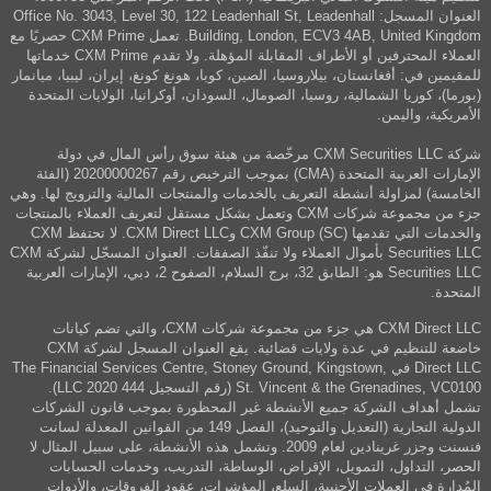
العنوان المسجل: Office No. 3043, Level 30, 122 Leadenhall St, Leadenhall
Building, London, ECV3 4AB, United Kingdom. تعمل CXM Prime حصريًا مع
العملاء المحترفين أو الأطراف المقابلة المؤهلة. ولا تقدم CXM Prime خدماتها
للمقيمين في: أفغانستان، بيلاروسيا، الصين، كوبا، هونغ كونغ، إيران، ليبيا، ميانمار
(بورما)، كوريا الشمالية، روسيا، الصومال، السودان، أوكرانيا، الولايات المتحدة
الأمريكية، واليمن.
شركة CXM Securities LLC مرخّصة من هيئة سوق رأس المال في دولة
الإمارات العربية المتحدة (CMA) بموجب الترخيص رقم 20200000267 (الفئة
الخامسة) لمزاولة أنشطة التعريف بالخدمات والمنتجات المالية والترويج لها. وهي
جزء من مجموعة شركات CXM وتعمل بشكل مستقل لتعريف العملاء بالمنتجات
والخدمات التي تقدمها CXM Group (SC) وCXM Direct LLC. لا تحتفظ CXM
Securities LLC بأموال العملاء ولا تنفّذ الصفقات. العنوان المسجّل لشركة CXM
Securities LLC هو: الطابق 32، برج السلام، الصفوح 2، دبي، الإمارات العربية
المتحدة.
CXM Direct LLC هي جزء من مجموعة شركات CXM، والتي تضم كيانات
خاضعة للتنظيم في عدة ولايات قضائية. يقع العنوان المسجل لشركة CXM
Direct LLC في The Financial Services Centre, Stoney Ground, Kingstown,
St. Vincent & the Grenadines, VC0100 (رقم التسجيل 444 LLC 2020).
تشمل أهداف الشركة جميع الأنشطة غير المحظورة بموجب قانون الشركات
الدولية التجارية (التعديل والتوحيد)، الفصل 149 من القوانين المعدلة لسانت
فنسنت وجزر غرينادين لعام 2009. وتشمل هذه الأنشطة، على سبيل المثال لا
الحصر، التداول، التمويل، الإقراض، الوساطة، التدريب، وخدمات الحسابات
المُدارة في العملات الأجنبية، السلع، المؤشرات، عقود الفروقات، والأدوات