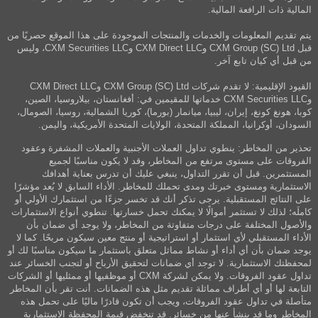
المالية ذات الرافعة المالية.
يتم تقديم المعلومات والخدمات والمنتجات الموجودة على هذا الموقع حصريًا من
قبل CXM Group (SC) Ltd وCXM Direct LLC وCXM Securities LLC، وليس
من قبل أي كيان تابع آخر.
القيود الإقليمية: لا تقدم شركات CXM Group (SC) Ltd وCXM Direct LLC
وCXM Securities LLC خدماتها للمقيمين في: أفغانستان، بيلاروسيا، الصين،
كوبا، هونغ كونغ، إيران، ليبيا، ميانمار (بورما)، كوريا الشمالية، روسيا، الصومال،
السودان، أوكرانيا، المملكة المتحدة، الولايات المتحدة الأمريكية، واليمن.
تحذير من المخاطر: ينطوي تداول العملات الأجنبية والعملات المشفرة وعقود
الفروقات على مستوى مرتفع من المخاطر، وقد لا يكون مناسبًا لجميع
المستثمرين. قبل أن تقرر التداول، ينبغي عليك أن تدرس بعناية أهدافك
الاستثمارية ومستوى خبرتك ومدى تحملك للمخاطر. الأداء السابق لا يُعد مؤشرًا
على النتائج المستقبلية. يرجى تذكر أنك قد تخسر جزءًا من استثمارك الأولي أو
كاملَه؛ لذلك لا تستثمر أموالًا لا يمكنك تحمل خسارتها. تنطوي أنواع الاستثمارات
والأصول المختلفة على درجات متفاوتة من المخاطر، ولا يوجد أي ضمان بأن
الأداء المستقبلي لأي استثمار أو استراتيجية أو منتج معين سيكون مربحًا. كما لا
يوجد ضمان بأن أي أداء أو نشاط مماثل متعلق باستثمار ما سيكون مناسبًا لك أو
لمحفظتك الاستثمارية. لا توجد أي ضمانات لتحقيق الأرباح أو لتجنب الخسائر عند
تداول عقود الفروقات. ولا يمكن لشركة CXM أو موظفيها أو ممثليها أو الشركات
التابعة لها أو أي أطراف مماثلة تقديم مثل هذه الضمانات. أنت تقر بأن المخاطر
متأصلة في تداول عقود الفروقات، ويجب أن تكون قادرًا ماليًا على تحمل هذه
المخاطر وما قد ينشأ عنها من خسائر. قد تنخفض قيمة المحفظة الاستثمارية