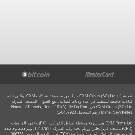
تُعد شركة CXM Group (SC) Ltd جزءًا من مجموعة شركات CXM، والتي تضم
كيانات خاضعة للتنظيم في عدة ولايات قضائية. يقع العنوان المسجل لشركة
CXM Group (SC) Ltd في House of Francis, Room 101(A), Ile Du Port,
Mahe, Seychelles (رقم التسجيل 8437923-1).
CXM Prime Ltd هي شركة وساطة لتداول الفوركس (FX) وعقود الفروقات
(CFD) مسجلة في إنجلترا وويلز تحت رقم الشركة 13407617، ومرخصة وخاضعة
لتنظيم هيئة السلوك المالي البريطانية (FCA) تحت الرقم المرجعي 966753.