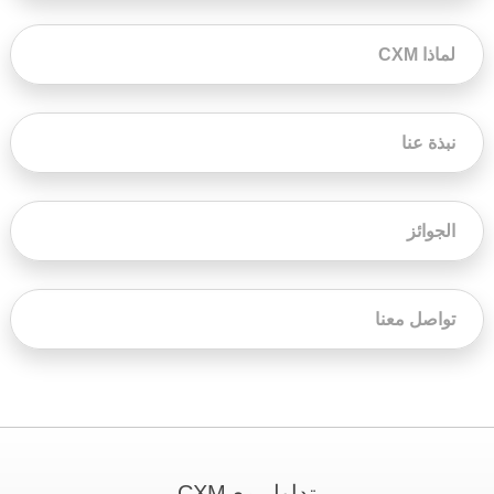
لماذا CXM
نبذة عنا
الجوائز
تواصل معنا
تداول مع CXM