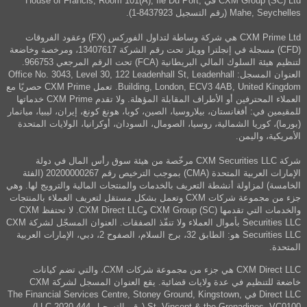
CXM Group (SC) Ltd في House of Francis, Room 101(A), Ile Du Port,
Mahe, Seychelles (رقم التسجيل 8437923-1).
CXM Prime Ltd هي شركة وساطة لتداول الفوركس (FX) وعقود الفروقات
(CFD) مسجلة في إنجلترا وويلز تحت رقم الشركة 13407617، ومرخصة وخاضعة
لتنظيم هيئة السلوك المالي البريطانية (FCA) تحت الرقم المرجعي 966753.
العنوان المسجل: Office No. 3043, Level 30, 122 Leadenhall St, Leadenhall
Building, London, ECV3 4AB, United Kingdom. تعمل CXM Prime حصريًا مع
العملاء المحترفين أو الأطراف المقابلة المؤهلة. ولا تقدم CXM Prime خدماتها
للمقيمين في: أفغانستان، بيلاروسيا، الصين، كوبا، هونغ كونغ، إيران، ليبيا، ميانمار
(بورما)، كوريا الشمالية، روسيا، الصومال، السودان، أوكرانيا، الولايات المتحدة
الأمريكية، واليمن.
شركة CXM Securities LLC مرخّصة من هيئة سوق رأس المال في دولة
الإمارات العربية المتحدة (CMA) بموجب الترخيص رقم 20200000267 (الفئة
الخامسة) لمزاولة أنشطة التعريف بالخدمات والمنتجات المالية والترويج لها. وهي
جزء من مجموعة شركات CXM وتعمل بشكل مستقل لتعريف العملاء بالمنتجات
والخدمات التي تقدمها CXM Group (SC) وCXM Direct LLC. لا تحتفظ CXM
Securities LLC بأموال العملاء ولا تنفّذ الصفقات. العنوان المسجّل لشركة CXM
Securities LLC هو: الطابق 32، برج السلام، الصفوح 2، دبي، الإمارات العربية
المتحدة.
CXM Direct LLC هي جزء من مجموعة شركات CXM، والتي تضم كيانات
خاضعة للتنظيم في عدة ولايات قضائية. يقع العنوان المسجل لشركة CXM
Direct LLC في The Financial Services Centre, Stoney Ground, Kingstown,
St. Vincent & the Grenadines, VC0100 (رقم التسجيل 444 LLC 2020).