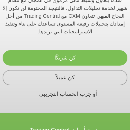
عندما يتعاون وسيط مالي مرموق في المجال مع مقدم
شهير لخدمة تحليلات التداول، فالنتيجة المحتومة لن تكون إلا
النجاح المبهر. تتعاون CXM مع Trading Central من أجل
إمدادك بتحليلات رفيعة المستوى تساعدك على بناء وتنفيذ
الاستراتيجيات التي تريدها.
كن شريكًا
كن عميلاً
أو
جرب الحساب التجريبي