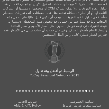
لمحفظتك الاستثمارية. لا توجد أي ضمانات لتحقيق الأرباح أو لتجنب الخسائر عند
تداول عقود الفروقات. ولا يمكن لشركة CXM أو موظفيها أو ممثليها أو الشركات
التابعة لها أو أي أطراف مماثلة تقديم مثل هذه الضمانات. أنت تقر بأن المخاطر
متأصلة في تداول عقود الفروقات، ويجب أن تكون قادرًا ماليًا على تحمل هذه
المخاطر وما قد ينشأ عنها من خسائر. قد تنخفض قيمة المحفظة الاستثمارية
نتيجة التغيرات في قيمة عوامل السوق، مثل أسعار الأسهم وأسعار الفائدة
وأسعار السلع وأسعار الصرف. وفي حال حدوث أي تقلب سلبي في الأسعار، فقد
تتعرض لخطر خسارة كامل رأس المال المستثمر.
الوسيط ذو أفضل بيئة تداول
- YoCajr Financial Network
2019
سياسة الخصوصية
شروط الخدمة
سياسة ملفات تعريف الارتباط
AML & KYC Policy