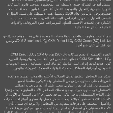
تشمل أهداف الشركة جميع الأنشطة غير المحظورة بموجب قانون الشركات
الدولية التجارية (التعديل والتوحيد)، الفصل 149 من القوانين المعدلة لسانت
فنسنت وجزر غرينادين لعام 2009. وتشمل هذه الأنشطة، على سبيل المثال لا
الحصر، التداول، التمويل، الإقراض، الوساطة، التدريب، وخدمات الحسابات
المُدارة في العملات الأجنبية، السلع، المؤشرات، عقود الفروقات، والأدوات
المالية ذات الرافعة المالية.
يتم تقديم المعلومات والخدمات والمنتجات الموجودة على هذا الموقع حصريًا من
قبل CXM Group (SC) Ltd وCXM Direct LLC وCXM Securities LLC، وليس
من قبل أي كيان تابع آخر.
القيود الإقليمية: لا تقدم شركات CXM Group (SC) Ltd وCXM Direct LLC
وCXM Securities LLC خدماتها للمقيمين في: أفغانستان، بيلاروسيا، الصين،
كوبا، هونغ كونغ، إيران، ليبيا، ميانمار (بورما)، كوريا الشمالية، روسيا، الصومال،
السودان، أوكرانيا، المملكة المتحدة، الولايات المتحدة الأمريكية، واليمن.
تحذير من المخاطر: ينطوي تداول العملات الأجنبية والعملات المشفرة وعقود
الفروقات على مستوى مرتفع من المخاطر، وقد لا يكون مناسبًا لجميع
المستثمرين. قبل أن تقرر التداول، ينبغي عليك أن تدرس بعناية أهدافك
الاستثمارية ومستوى خبرتك ومدى تحملك للمخاطر. الأداء السابق لا يُعد مؤشرًا
على النتائج المستقبلية. يرجى تذكر أنك قد تخسر جزءًا من استثمارك الأولي أو
كاملَه؛ لذلك لا تستثمر أموالًا لا يمكنك تحمل خسارتها. تنطوي أنواع الاستثمارات
والأصول المختلفة على درجات متفاوتة من المخاطر، ولا يوجد أي ضمان بأن
الأداء المستقبلي لأي استثمار أو استراتيجية أو منتج معين سيكون مربحًا. كما لا
يوجد ضمان بأن أي أداء أو نشاط مماثل متعلق باستثمار ما سيكون مناسبًا لك أو