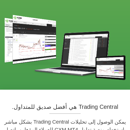
Trading Central هي أفضل صديق للمتداول.
يمكن الوصول إلى تحليلات Trading Central بشكل مباشر
باستخدام منصة تداول CXM MT4 للعملاء المؤهلين. اتصل