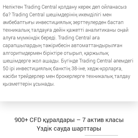
Неліктен Trading Central қолдану керек деп ойланасыз
ба? Trading Central шешімдерінің икемділігі мен
әмбебаптығы инвестициялық зерттеулерден бастап
техникалық талдауға дейін қажетті аналитиканы оңай
алуға мүмкіндік береді. Trading Central аға
сарапшылардың тәжірибесін автоматтандырылған
алгоритмдермен біріктіре отырып, қаржылық
шешімдерге жол ашады. Бүгінде Trading Central әлемдегі
50 ірі инвестициялық банктің 38-іне, хедж-қорларға,
кәсіби трейдерлер мен брокерлерге техникалық талдау
қызметтерін ұсынады.
900+ CFD құралдары – 7 актив класы
Үздік сауда шарттары