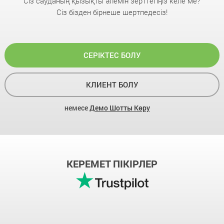
Сіз сауданың қызықты әлемін зерттегіңіз келе ме?
Сіз бізден бірнеше шертпедесіз!
СЕРІКТЕС БОЛУ
КЛИЕНТ БОЛУ
немесе
Демо Шотты Көру
КЕРЕМЕТ ПІКІРЛЕР