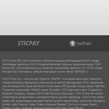
CXM Group (SC) Ltd компаниясы бірнеше юрисдикцияларда реттелетін заңды
тұлғаларды қамтитын CXM Groupкомпаниялар тобының құрамына кіреді. CXM
Group (SC) Ltd компаниясының тіркелген мекенжайы: Фрэнсис үйі, 101(A)-кеңсе,
Иль-дю-Пор, Маэ аралы, Сейшел аралдары (тіркеу нөмірі: 8437923-1).
CXM Prime Ltd — Англия мен Уэльсте 13407617 компания нөмірімен тіркелген,
Ұлыбританияның Қаржылық мінез-құлықты реттеу басқармасы (FCA) тарапынан
уәкілеттендірілген және реттелетін Forex және CFD брокері (тіркеу нөмірі: 966753).
Тіркелген мекенжайы: №3043 кеңсе, 30-қабат, 122 Лиденхолл-стрит, Лиденхолл-
Билдинг ғимараты, Лондон, ECV3 4AB, Біріккен Корольдік. CXM Prime тек кәсіби
клиенттерге немесе білікті контрагенттерге қызмет көрсетеді. CXM Prime келесі
елдер мен аумақтардың резиденттеріне қызмет көрсетпейді: Ауғанстан, Беларусь,
Қытай, Куба, Гонконг, Иран, Ливия, Мьянма (Бирма), Солтүстік Корея, Ресей,
Сомали, Судан, Украина, Америка Құрама Штаттары және Йемен.