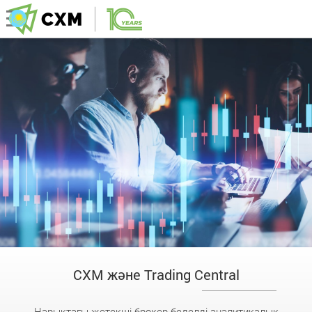
CXM және Trading Central
Нарықтағы жетекші брокер беделді аналитикалық