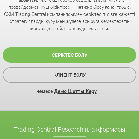
провайдермен күш біріктірсе — нәтиже біреу ғана: табыс.
CXM Trading Central компаниясымен серіктесіп, сізге қажетті
стратегияларды құру мен жүзеге асыруға көмектесетін
жоғары деңгейлі талдауды ұсынады.
СЕРІКТЕС БОЛУ
КЛИЕНТ БОЛУ
немесе
Демо Шотты Көру
Trading Central Research платформасы