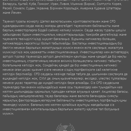
Беларусь, Қытай, Куба, Гонконг, Иран, Ливия, Мьянма (Бирма), Солтүстік Корея,
Ресей, Сомали, Судан, Украина, Біріккен Корольдік, Америка Құрама Штаттары
және Йемен.
Тәуекел туралы ескерту: Шетел валютасымен, криптовалютамен және CFD
құралдарымен сауда жасау жоғары деңгейдегі тәуекелмен байланысты және
барлық инвесторларға бірдей сәйкес келмеуі мүмкін. Сауда жасау туралы шешім
қабылдамас бұрын инвестициялық мақсаттарыңызды, тәжірибе деңгейіңізді және
тәуекелге төзімділігіңізді мұқият бағалаңыз. Бұрынғы нәтижелер болашақ
нәтижелердің көрсеткіші болып табылмайды. Бастапқы инвестицияңыздың бір
бөлігін немесе барлығын жоғалтуыңыз мүмкін екенін есте сақтаңыз; жоғалтуға
мүмкіндігіңіз жоқ қаражатты инвестицияламаңыз. Инвестициялар мен активтердің
әртүрлі түрлері тәуекелдің әртүрлі деңгейлерін қамтиды және қандай да бір нақты
инвестицияның, стратегияның немесе өнімнің болашақтағы нәтижесі табысты
болатынына кепілдік жоқ. Сондай-ақ қандай да бір инвестицияның нәтижесі
немесе оған ұқсас қызмет сізге немесе сіздің портфеліңізге сай келетініне
кепілдік берілмейді. CFD саудасы кезінде пайда табуға да, шығыннан сақтануға да
ешқандай кепілдік жоқ. CXM де, оның қызметкерлері, өкілдері, үлестес тұлғалары
немесе ұқсас тараптар да мұндай кепілдік бере алмайды. Сіз CFD саудасына
тәуекелдер тән екенін мойындайсыз және осы тәуекелдер мен туындайтын кез
келген шығындарды қаржылық тұрғыдан көтере алуыңыз қажет. Акциялар бағасы,
пайыздық мөлшерлемелер, тауар бағалары және валюта бағамдары сияқты
нарықтық факторлардың өзгеруіне байланысты инвестициялық портфельдің құны
төмендеуі мүмкін. Бағаның кез келген қолайсыз ауытқуы жағдайында сіз
инвестицияланған капиталыңыздың барлығын жоғалту қаупіне тап болуыңыз
мүмкін.