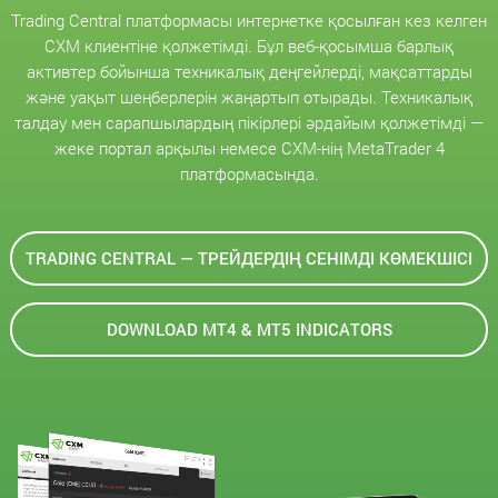
Trading Central платформасы интернетке қосылған кез келген
CXM клиентіне қолжетімді. Бұл веб-қосымша барлық
активтер бойынша техникалық деңгейлерді, мақсаттарды
және уақыт шеңберлерін жаңартып отырады. Техникалық
талдау мен сарапшылардың пікірлері әрдайым қолжетімді —
жеке портал арқылы немесе CXM-нің MetaTrader 4
платформасында.
TRADING CENTRAL — ТРЕЙДЕРДІҢ СЕНІМДІ КӨМЕКШІСІ
DOWNLOAD MT4 & MT5 INDICATORS