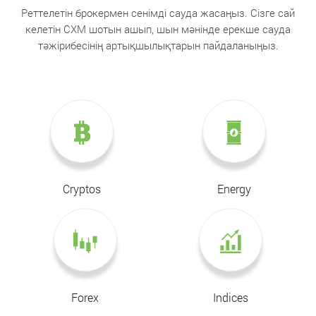
Реттелетін брокермен сенімді сауда жасаңыз. Сізге сай
келетін CXM шотын ашып, шын мәнінде ерекше сауда
тәжірибесінің артықшылықтарын пайдаланыңыз.
Cryptos
Energy
Forex
Indices