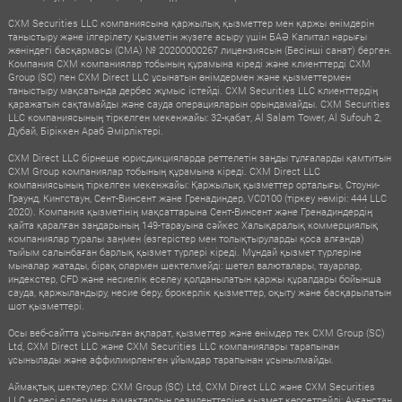
CXM Securities LLC компаниясына қаржылық қызметтер мен қаржы өнімдерін
таныстыру және ілгерілету қызметін жүзеге асыру үшін БАӘ Капитал нарығы
жөніндегі басқармасы (CMA) № 20200000267 лицензиясын (Бесінші санат) берген.
Компания CXM компаниялар тобының құрамына кіреді және клиенттерді CXM
Group (SC) пен CXM Direct LLC ұсынатын өнімдермен және қызметтермен
таныстыру мақсатында дербес жұмыс істейді. CXM Securities LLC клиенттердің
қаражатын сақтамайды және сауда операцияларын орындамайды. CXM Securities
LLC компаниясының тіркелген мекенжайы: 32-қабат, Al Salam Tower, Al Sufouh 2,
Дубай, Біріккен Араб Әмірліктері.
CXM Direct LLC бірнеше юрисдикцияларда реттелетін заңды тұлғаларды қамтитын
CXM Group компаниялар тобының құрамына кіреді. CXM Direct LLC
компаниясының тіркелген мекенжайы: Қаржылық қызметтер орталығы, Стоуни-
Граунд, Кингстаун, Сент-Винсент және Гренадиндер, VC0100 (тіркеу нөмірі: 444 LLC
2020). Компания қызметінің мақсаттарына Сент-Винсент және Гренадиндердің
қайта қаралған заңдарының 149-тарауына сәйкес Халықаралық коммерциялық
компаниялар туралы заңмен (өзгерістер мен толықтыруларды қоса алғанда)
тыйым салынбаған барлық қызмет түрлері кіреді. Мұндай қызмет түрлеріне
мыналар жатады, бірақ олармен шектелмейді: шетел валюталары, тауарлар,
индекстер, CFD және несиелік еселеу қолданылатын қаржы құралдары бойынша
сауда, қаржыландыру, несие беру, брокерлік қызметтер, оқыту және басқарылатын
шот қызметтері.
Осы веб-сайтта ұсынылған ақпарат, қызметтер және өнімдер тек CXM Group (SC)
Ltd, CXM Direct LLC және CXM Securities LLC компаниялары тарапынан
ұсынылады және аффилиирленген ұйымдар тарапынан ұсынылмайды.
Аймақтық шектеулер: CXM Group (SC) Ltd, CXM Direct LLC және CXM Securities
LLC келесі елдер мен аумақтардың резиденттеріне қызмет көрсетпейді: Ауғанстан,