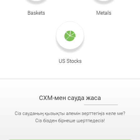
Baskets
Metals
US Stocks
CXM-мен сауда жаса
Сіз сауданың қызықты әлемін зерттегіңіз келе ме?
Сіз бізден бірнеше шертпедесіз!