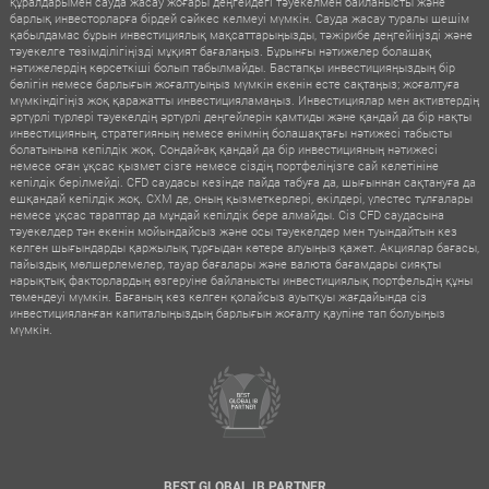
құралдарымен сауда жасау жоғары деңгейдегі тәуекелмен байланысты және
барлық инвесторларға бірдей сәйкес келмеуі мүмкін. Сауда жасау туралы шешім
қабылдамас бұрын инвестициялық мақсаттарыңызды, тәжірибе деңгейіңізді және
тәуекелге төзімділігіңізді мұқият бағалаңыз. Бұрынғы нәтижелер болашақ
нәтижелердің көрсеткіші болып табылмайды. Бастапқы инвестицияңыздың бір
бөлігін немесе барлығын жоғалтуыңыз мүмкін екенін есте сақтаңыз; жоғалтуға
мүмкіндігіңіз жоқ қаражатты инвестицияламаңыз. Инвестициялар мен активтердің
әртүрлі түрлері тәуекелдің әртүрлі деңгейлерін қамтиды және қандай да бір нақты
инвестицияның, стратегияның немесе өнімнің болашақтағы нәтижесі табысты
болатынына кепілдік жоқ. Сондай-ақ қандай да бір инвестицияның нәтижесі
немесе оған ұқсас қызмет сізге немесе сіздің портфеліңізге сай келетініне
кепілдік берілмейді. CFD саудасы кезінде пайда табуға да, шығыннан сақтануға да
ешқандай кепілдік жоқ. CXM де, оның қызметкерлері, өкілдері, үлестес тұлғалары
немесе ұқсас тараптар да мұндай кепілдік бере алмайды. Сіз CFD саудасына
тәуекелдер тән екенін мойындайсыз және осы тәуекелдер мен туындайтын кез
келген шығындарды қаржылық тұрғыдан көтере алуыңыз қажет. Акциялар бағасы,
пайыздық мөлшерлемелер, тауар бағалары және валюта бағамдары сияқты
нарықтық факторлардың өзгеруіне байланысты инвестициялық портфельдің құны
төмендеуі мүмкін. Бағаның кез келген қолайсыз ауытқуы жағдайында сіз
инвестицияланған капиталыңыздың барлығын жоғалту қаупіне тап болуыңыз
мүмкін.
BEST GLOBAL IB PARTNER