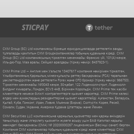
CXM Group (SC) Ltd компаниясы бірнеше юрисдикцияларда реттелетін заңды
тұлғаларды қамтитын CXM Groupкомпаниялар тобының құрамына кіреді. CXM
Group (SC) Ltd компаниясының тіркелген мекенжайы: Фрэнсис үйі, 101(A)-кеңсе,
Иль-дю-Пор, Маэ аралы, Сейшел аралдары (тіркеу нөмірі: 8437923-1).
CXM Prime Ltd — Англия мен Уэльсте 13407617 компания нөмірімен тіркелген,
Ұлыбританияның Қаржылық мінез-құлықты реттеу басқармасы (FCA) тарапынан
уәкілеттендірілген және реттелетін Forex және CFD брокері (тіркеу нөмірі: 966753).
Тіркелген мекенжайы: №3043 кеңсе, 30-қабат, 122 Лиденхолл-стрит, Лиденхолл-
Билдинг ғимараты, Лондон, ECV3 4AB, Біріккен Корольдік. CXM Prime тек кәсіби
клиенттерге немесе білікті контрагенттерге қызмет көрсетеді. CXM Prime келесі
елдер мен аумақтардың резиденттеріне қызмет көрсетпейді: Ауғанстан, Беларусь,
Қытай, Куба, Гонконг, Иран, Ливия, Мьянма (Бирма), Солтүстік Корея, Ресей,
Сомали, Судан, Украина, Америка Құрама Штаттары және Йемен.
CXM Securities LLC компаниясына қаржылық қызметтер мен қаржы өнімдерін
таныстыру және ілгерілету қызметін жүзеге асыру үшін БАӘ Капитал нарығы
жөніндегі басқармасы (CMA) № 20200000267 лицензиясын (Бесінші санат) берген.
Компания CXM компаниялар тобының құрамына кіреді және клиенттерді CXM
Group (SC) пен CXM Direct LLC ұсынатын өнімдермен және қызметтермен