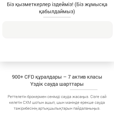
Біз қызметкерлер іздейміз! (Біз жұмысқа
қабылдаймыз)
900+ CFD құралдары – 7 актив класы
Үздік сауда шарттары
Реттелетін брокермен сенімді сауда жасаңыз. Сізге сай
келетін CXM шотын ашып, шын мәнінде ерекше сауда
тәжірибесінің артықшылықтарын пайдаланыңыз.