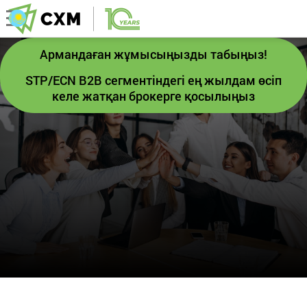
Армандаған жұмысыңызды табыңыз!
STP/ECN B2B сегментіндегі ең жылдам өсіп
келе жатқан брокерге қосылыңыз