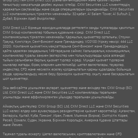
таныстыру мақсатында дербес жұмыс істейді. CXM Securities LLC клиенттердің
қаражатын сақтамайды және сауда операцияларын орындамайды. CXM Securities
LLC компаниясының тіркелген мекенжайы: 32-қабат, Al Salam Tower, Al Sufouh 2,
Дубай, Біріккен Араб Әмірліктері.
CXM Direct LLC бірнеше юрисдикцияларда реттелетін заңды тұлғаларды қамтитын
CXM Group компаниялар тобының құрамына кіреді. CXM Direct LLC
компаниясының тіркелген мекенжайы: Қаржылық қызметтер орталығы, Стоуни-
Граунд, Кингстаун, Сент-Винсент және Гренадиндер, VC0100 (тіркеу нөмірі: 444 LLC
2020). Компания қызметінің мақсаттарына Сент-Винсент және Гренадиндердің
қайта қаралған заңдарының 149-тарауына сәйкес Халықаралық коммерциялық
компаниялар туралы заңмен (өзгерістер мен толықтыруларды қоса алғанда)
тыйым салынбаған барлық қызмет түрлері кіреді. Мұндай қызмет түрлеріне
мыналар жатады, бірақ олармен шектелмейді: шетел валюталары, тауарлар,
индекстер, CFD және несиелік еселеу қолданылатын қаржы құралдары бойынша
сауда, қаржыландыру, несие беру, брокерлік қызметтер, оқыту және басқарылатын
шот қызметтері.
Осы веб-сайтта ұсынылған ақпарат, қызметтер және өнімдер тек CXM Group (SC)
Ltd, CXM Direct LLC және CXM Securities LLC компаниялары тарапынан
ұсынылады және аффилиирленген ұйымдар тарапынан ұсынылмайды.
Аймақтық шектеулер: CXM Group (SC) Ltd, CXM Direct LLC және CXM Securities
LLC келесі елдер мен аумақтардың резиденттеріне қызмет көрсетпейді: Ауғанстан,
Беларусь, Қытай, Куба, Гонконг, Иран, Ливия, Мьянма (Бирма), Солтүстік Корея,
Ресей, Сомали, Судан, Украина, Біріккен Корольдік, Америка Құрама Штаттары
және Йемен.
Тәуекел туралы ескерту: Шетел валютасымен, криптовалютамен және CFD