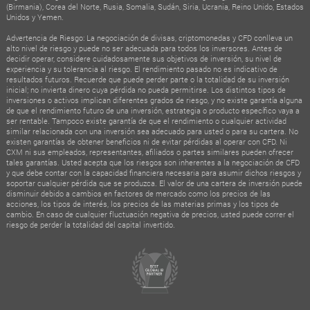
(Birmania), Corea del Norte, Rusia, Somalia, Sudán, Siria, Ucrania, Reino Unido, Estados
Unidos y Yemen.
Advertencia de Riesgo: La negociación de divisas, criptomonedas y CFD conlleva un
alto nivel de riesgo y puede no ser adecuada para todos los inversores. Antes de
decidir operar, considere cuidadosamente sus objetivos de inversión, su nivel de
experiencia y su tolerancia al riesgo. El rendimiento pasado no es indicativo de
resultados futuros. Recuerde que puede perder parte o la totalidad de su inversión
inicial; no invierta dinero cuya pérdida no pueda permitirse. Los distintos tipos de
inversiones o activos implican diferentes grados de riesgo, y no existe garantía alguna
de que el rendimiento futuro de una inversión, estrategia o producto específico vaya a
ser rentable. Tampoco existe garantía de que el rendimiento o cualquier actividad
similar relacionada con una inversión sea adecuado para usted o para su cartera. No
existen garantías de obtener beneficios ni de evitar pérdidas al operar con CFD. Ni
CXM ni sus empleados, representantes, afiliados o partes similares pueden ofrecer
tales garantías. Usted acepta que los riesgos son inherentes a la negociación de CFD
y que debe contar con la capacidad financiera necesaria para asumir dichos riesgos y
soportar cualquier pérdida que se produzca. El valor de una cartera de inversión puede
disminuir debido a cambios en factores de mercado como los precios de las
acciones, los tipos de interés, los precios de las materias primas y los tipos de
cambio. En caso de cualquier fluctuación negativa de precios, usted puede correr el
riesgo de perder la totalidad del capital invertido.