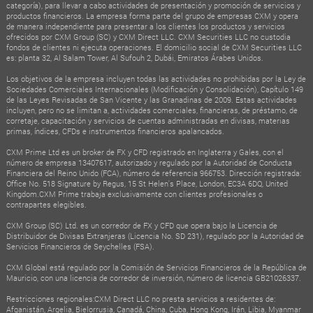
categoría), para llevar a cabo actividades de presentación y promoción de servicios y
productos financieros. La empresa forma parte del grupo de empresas CXM y opera
de manera independiente para presentar a los clientes los productos y servicios
ofrecidos por CXM Group (SC) y CXM Direct LLC. CXM Securities LLC no custodia
fondos de clientes ni ejecuta operaciones. El domicilio social de CXM Securities LLC
es: planta 32, Al Salam Tower, Al Sufouh 2, Dubái, Emiratos Árabes Unidos.
Los objetivos de la empresa incluyen todas las actividades no prohibidas por la Ley de
Sociedades Comerciales Internacionales (Modificación y Consolidación), Capítulo 149
de las Leyes Revisadas de San Vicente y las Granadinas de 2009. Estas actividades
incluyen, pero no se limitan a, actividades comerciales, financieras, de préstamo, de
corretaje, capacitación y servicios de cuentas administradas en divisas, materias
primas, índices, CFDs e instrumentos financieros apalancados.
CXM Prime Ltd es un broker de FX y CFD registrado en Inglaterra y Gales, con el
número de empresa 13407617, autorizado y regulado por la Autoridad de Conducta
Financiera del Reino Unido (FCA), número de referencia 966753. Dirección registrada:
Office No. 518 Signature by Regus, 15 St Helen's Place, London, EC3A 6DQ, United
Kingdom.CXM Prime trabaja exclusivamente con clientes profesionales o
contrapartes elegibles.
CXM Group (SC) Ltd. es un corredor de FX y CFD que opera bajo la Licencia de
Distribuidor de Divisas Extranjeras (Licencia No. SD 231), regulado por la Autoridad de
Servicios Financieros de Seychelles (FSA).
CXM Global está regulado por la Comisión de Servicios Financieros de la República de
Mauricio, con una licencia de corredor de inversión, número de licencia GB21026337.
Restricciones regionales:CXM Direct LLC no presta servicios a residentes de:
Afganistán, Argelia, Bielorrusia, Canadá, China, Cuba, Hong Kong, Irán, Libia, Myanmar