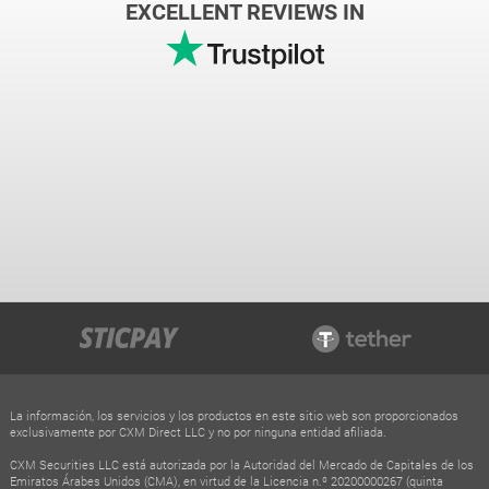
EXCELLENT REVIEWS IN
La información, los servicios y los productos en este sitio web son proporcionados
exclusivamente por CXM Direct LLC y no por ninguna entidad afiliada.
CXM Securities LLC está autorizada por la Autoridad del Mercado de Capitales de los
Emiratos Árabes Unidos (CMA), en virtud de la Licencia n.º 20200000267 (quinta