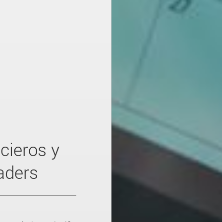
cieros y
aders