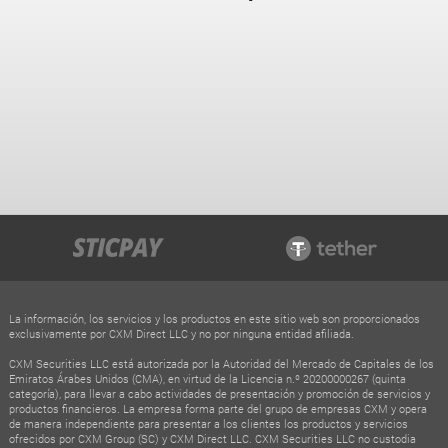
La información, los servicios y los productos en este sitio web son proporcionados
exclusivamente por CXM Direct LLC y no por ninguna entidad afiliada.
CXM Securities LLC está autorizada por la Autoridad del Mercado de Capitales de los
Emiratos Árabes Unidos (CMA), en virtud de la Licencia n.º 20200000267 (quinta
categoría), para llevar a cabo actividades de presentación y promoción de servicios y
productos financieros. La empresa forma parte del grupo de empresas CXM y opera
de manera independiente para presentar a los clientes los productos y servicios
ofrecidos por CXM Group (SC) y CXM Direct LLC. CXM Securities LLC no custodia