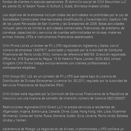
fondos de clientes ni ejecuta operaciones. El domicilio social de CXM Securities LLC
es: planta 32, Al Salam Tower, Al Sufouh 2, Dubái, Emiratos Árabes Unidos.
Los objetivos de la empresa incluyen todas las actividades no prohibidas por la Ley de
Sociedades Comerciales Internacionales (Modificación y Consolidación), Capítulo 149
de las Leyes Revisadas de San Vicente y las Granadinas de 2009. Estas actividades
incluyen, pero no se limitan a, actividades comerciales, financieras, de préstamo, de
corretaje, capacitación y servicios de cuentas administradas en divisas, materias
primas, índices, CFDs e instrumentos financieros apalancados.
CXM Prime Ltd es un broker de FX y CFD registrado en Inglaterra y Gales, con el
número de empresa 13407617, autorizado y regulado por la Autoridad de Conducta
Financiera del Reino Unido (FCA), número de referencia 966753. Dirección registrada:
Office No. 518 Signature by Regus, 15 St Helen's Place, London, EC3A 6DQ, United
Kingdom.CXM Prime trabaja exclusivamente con clientes profesionales o
contrapartes elegibles.
CXM Group (SC) Ltd. es un corredor de FX y CFD que opera bajo la Licencia de
Distribuidor de Divisas Extranjeras (Licencia No. SD 231), regulado por la Autoridad de
Servicios Financieros de Seychelles (FSA).
CXM Global está regulado por la Comisión de Servicios Financieros de la República de
Mauricio, con una licencia de corredor de inversión, número de licencia GB21026337.
Restricciones regionales:CXM Direct LLC no presta servicios a residentes de:
Afganistán, Argelia, Bielorrusia, Canadá, China, Cuba, Hong Kong, Irán, Libia, Myanmar
(Birmania), Corea del Norte, Rusia, Somalia, Sudán, Siria, Ucrania, Reino Unido, Estados
Unidos y Yemen.
Advertencia de Riesgo: La negociación de divisas, criptomonedas y CFD conlleva un