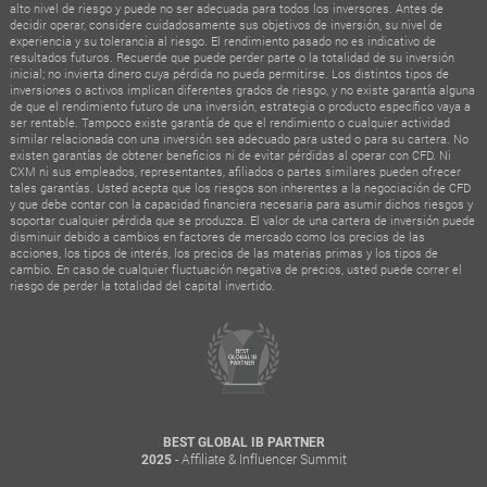
alto nivel de riesgo y puede no ser adecuada para todos los inversores. Antes de
decidir operar, considere cuidadosamente sus objetivos de inversión, su nivel de
experiencia y su tolerancia al riesgo. El rendimiento pasado no es indicativo de
resultados futuros. Recuerde que puede perder parte o la totalidad de su inversión
inicial; no invierta dinero cuya pérdida no pueda permitirse. Los distintos tipos de
inversiones o activos implican diferentes grados de riesgo, y no existe garantía alguna
de que el rendimiento futuro de una inversión, estrategia o producto específico vaya a
ser rentable. Tampoco existe garantía de que el rendimiento o cualquier actividad
similar relacionada con una inversión sea adecuado para usted o para su cartera. No
existen garantías de obtener beneficios ni de evitar pérdidas al operar con CFD. Ni
CXM ni sus empleados, representantes, afiliados o partes similares pueden ofrecer
tales garantías. Usted acepta que los riesgos son inherentes a la negociación de CFD
y que debe contar con la capacidad financiera necesaria para asumir dichos riesgos y
soportar cualquier pérdida que se produzca. El valor de una cartera de inversión puede
disminuir debido a cambios en factores de mercado como los precios de las
acciones, los tipos de interés, los precios de las materias primas y los tipos de
cambio. En caso de cualquier fluctuación negativa de precios, usted puede correr el
riesgo de perder la totalidad del capital invertido.
BEST GLOBAL IB PARTNER
- Affiliate & Influencer Summit
2025