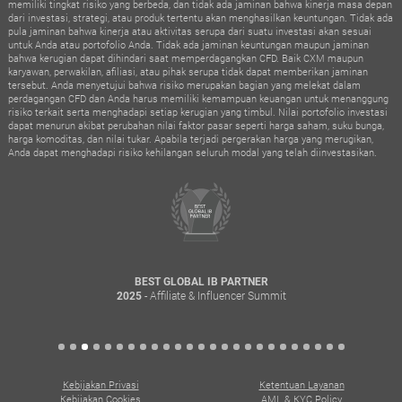
memiliki tingkat risiko yang berbeda, dan tidak ada jaminan bahwa kinerja masa depan
dari investasi, strategi, atau produk tertentu akan menghasilkan keuntungan. Tidak ada
pula jaminan bahwa kinerja atau aktivitas serupa dari suatu investasi akan sesuai
untuk Anda atau portofolio Anda. Tidak ada jaminan keuntungan maupun jaminan
bahwa kerugian dapat dihindari saat memperdagangkan CFD. Baik CXM maupun
karyawan, perwakilan, afiliasi, atau pihak serupa tidak dapat memberikan jaminan
tersebut. Anda menyetujui bahwa risiko merupakan bagian yang melekat dalam
perdagangan CFD dan Anda harus memiliki kemampuan keuangan untuk menanggung
risiko terkait serta menghadapi setiap kerugian yang timbul. Nilai portofolio investasi
dapat menurun akibat perubahan nilai faktor pasar seperti harga saham, suku bunga,
harga komoditas, dan nilai tukar. Apabila terjadi pergerakan harga yang merugikan,
Anda dapat menghadapi risiko kehilangan seluruh modal yang telah diinvestasikan.
BEST FINTECH FOREX BROKER
- Forex Expo Dubai
2025
Kebijakan Privasi
Ketentuan Layanan
Kebijakan Cookies
AML & KYC Policy