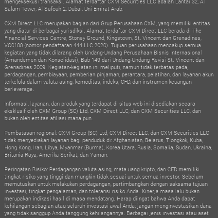
mengeksekusi transaksi. Alamat terdaftar CXM Securities LLC adalah Lantai 32, Al
Salam Tower, Al Sufouh 2, Dubai, Uni Emirat Arab.
CXM Direct LLC merupakan bagian dari Grup Perusahaan CXM, yang memiliki entitas
yang diatur di berbagai yurisdiksi. Alamat terdaftar CXM Direct LLC berada di The
Financial Services Centre, Stoney Ground, Kingstown, St. Vincent dan Grenadines,
VC0100 (nomor pendaftaran 444 LLC 2020). Tujuan perusahaan mencakup semua
kegiatan yang tidak dilarang oleh Undang-Undang Perusahaan Bisnis Internasional
(Amandemen dan Konsolidasi), Bab 149 dari Undang-Undang Revisi St. Vincent dan
Grenadines 2009. Kegiatan-kegiatan ini meliputi, namun tidak terbatas pada,
perdagangan, pembiayaan, pemberian pinjaman, perantara, pelatihan, dan layanan akun
terkelola dalam valuta asing, komoditas, indeks, CFD, dan instrumen keuangan
berleverage.
Informasi, layanan, dan produk yang terdapat di situs web ini disediakan secara
eksklusif oleh CXM Group (SC) Ltd, CXM Direct LLC, dan CXM Securities LLC, dan
bukan oleh entitas afiliasi mana pun.
Pembatasan regional: CXM Group (SC) Ltd, CXM Direct LLC, dan CXM Securities LLC
tidak menyediakan layanan bagi penduduk di: Afghanistan, Belarus, Tiongkok, Kuba,
Hong Kong, Iran, Libya, Myanmar (Burma), Korea Utara, Rusia, Somalia, Sudan, Ukraina,
Britania Raya, Amerika Serikat, dan Yaman.
Peringatan Risiko: Perdagangan valuta asing, mata uang kripto, dan CFD memiliki
tingkat risiko yang tinggi dan mungkin tidak sesuai untuk semua investor. Sebelum
memutuskan untuk melakukan perdagangan, pertimbangkan dengan saksama tujuan
investasi, tingkat pengalaman, dan toleransi risiko Anda. Kinerja masa lalu bukan
merupakan indikasi hasil di masa mendatang. Harap diingat bahwa Anda dapat
kehilangan sebagian atau seluruh investasi awal Anda; jangan menginvestasikan dana
yang tidak sanggup Anda tanggung kehilangannya. Berbagai jenis investasi atau aset