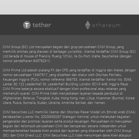
CXM Group (SC) Ltd merupakan bagian dari grup perusahaan CXM Group, yang
memiliki entitas yang diawasi di berbagai yurisdiksi. Alamat terdaftar CXM Group (SC)
Ltd berada di House of Francis, Ruang 101(A), Ile Du Port, Mahe, Seychelles (dengan
nomor pendaftaran 8437923-1)
CXM Prime Ltd adalah pialang FX dan CFD yang terdaftar di Inggris dan Wales, dengan
nomor perusahaan 13407617, yang disahkan dan diatur oleh Otoritas Perilaku
Keuangan Inggris (FCA), nomor referensi 966753. Alamat terdaftar: Kantor No. 3043,
Lantai 30, 122 Leadenhall St, Leadenhall Building, London, ECV3 4AB, Inggris Raya.
CXM Prime bekerja secara eksklusif dengan klien profesional atau rekanan yang
memenuhi syarat. CXM Prime tidak menyediakan layanan kepada penduduk di:
Afghanistan, Belarus, Tiongkok, Kuba, Hong Kong, Iran, Libya, Myanmar (Burma), Korea
Utara, Rusia, Somalia, Sudan, Ukraina, Amerika Serikat, dan Yaman.
CXM Securities LLC memiliki lisensi dari Otoritas Pasar Modal Uni Emirat Arab (CMA)
berdasarkan Lisensi No. 20200000267 (Kategori Kelima) untuk melakukan kegiatan
pengenalan dan promosi layanan serta produk keuangan. Perusahaan ini merupakan
bagian dari kelompok perusahaan CXM dan beroperasi secara independen untuk
memperkenalkan kepada klien produk dan layanan yang ditawarkan oleh CXM Group
(SC) dan CXM Direct LLC. CXM Securities LLC tidak menyimpan dana klien ataupun