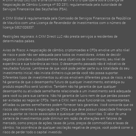
Negociação de Câmbio (Licença nº SD 231), regulamentada pela Autoridade de
Serviços Financeiros das Seychelles (FSA).
A CXM Global é regulamentada pela Comissão de Serviços Financeiros da República
de Maurício com uma Licença de Revendedor de Investimentos com o número de
licença GB21026337.
Restrições regionais: A CXM Direct LLC não presta serviços a residentes de
determinados países.
Aviso de Risco: A negociação de câmbio, criptomoedas e CFDs envolve um alto nível
de risco e pode não ser adequada para todos os investidores. Antes de decidir
negociar, considere cuidadosamente seus objetivos de investimento, seu nível de
experiência e sua tolerância ao risco. O desempenho passado não é indicativo de
resultados futuros. Lembre-se de que você pode perder parte ou a totalidade do seu
investimento inicial; não invista dinheiro cuja perda você não possa suportar.
Diferentes tipos de investimentos ou ativos envolvem diferentes graus de risco, e não
há garantia de que o desempenho futuro de qualquer investimento, estratégia ou
produto específico será lucrativo. Também não há garantia de que qualquer
desempenho ou atividade semelhante relacionada a um investimento será adequada
para você ou para sua carteira. Não há garantia de lucro nem de que perdas possam
ser evitadas ao negociar CFDs. Nem a CXM, nem seus funcionários, representantes,
afiliadas ou partes semelhantes podem fornecer tais garantias. Você concorda que os
riscos são inerentes à negociação de CFDs e que deve possuir capacidade financeira
para suportar os riscos associados e quaisquer perdas incorridas. O valor de uma
carteira de investimentos pode diminuir em razão de alterações em fatores de
mercado, como preços de ações, taxas de juros, preços de commodities e taxas de
câmbio. Na ocorrência de qualquer oscilação negativa de preços, você poderá correr o
risco de perder todo o capital investido.