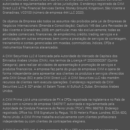
autorizadas e regulamentadas em várias jurisdições. O endereço registrado da CXM
Direct LLC é The Financial Services Centre, Stoney Ground, Kingstown, São Vicente e
Granadinas, VC0100 (número de empresa 444 LLC 2020).
Os objetos da Empresa são todos os assuntos não proibidos pela Lei de Empresas de
Negócios Internacionais (Emenda e Consolidação), Capítulo 149 das Leis Revisadas de
São Vicente e Granadinas, 2009, em particular, mas não exclusivamente, todas as
atividades comerciais, financeiras, de empréstimo, crédito, trading, serviços e a
participação em outras empresas, bem como a prestação de serviços de corretagem,
treinamento e contas gerenciadas em moedas, commodities, índices, CFDs e
instrumentos financeiros alavancados.
A CXM Securities LLC é licenciada pela Autoridade do Mercado de Capitais dos
Emirados Árabes Unidos (CMA), nos termos da Licença nº 20200000267 (Quinta
Categoria), para realizar atividades de apresentação e promoção de serviços e
produtos financeiros. A empresa faz parte do grupo de empresas CXM e opera de
forma independente para apresentar aos clientes os produtos e serviços oferecidos
pela CXM Group (SC) e pela CXM Direct LLC. A CXM Securities LLC não mantém
recursos de clientes nem executa operações. O endereço registrado da CXM
Securities LLC é: 32º andar, Al Salam Tower, Al Sufouh 2, Dubai, Emirados Árabes
Unidos.
A CXM Prime Ltd é uma corretora de FX e CFDs registrada na Inglaterra e no País de
Gales com o número de empresa 13407617, autorizada e regulamentada pela
Autoridade de Conduta Financeira do Reino Unido (“FCA”), FRN: 966753. Endereço
registrado, Office No. 518 Signature by Regus, 15 St Helen's Place, Londres, EC3A 6DQ,
Reino Unido. A CXM Prime trabalha exclusivamente com clientes profissionais
independentes ou com clientes de contrapartes elegíveis.
A CXM Group (SC) Ltd. é uma corretora de FX e CFD que opera sob a Licença de