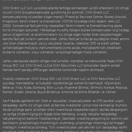
CXM Direct LLC turli yurisdiksiyalarda tartibga solinadigan yuridik shaxslarni o‘z ichiga
oluvchi CXM Groupkompaniyalar guruhining bir qismidir. CXM Direct LLC
kompaniyasining ro‘yxatdan o‘tgan manzili: Financial Services Centre, Stoney Ground,
Kingstown, Sent-Vinsent va Grenadinlar, VC0100 (ro‘yxatga olish raqami: 444 LLC
2020). Kompaniya faoliyatining maqsadlari Sent-Vinsent va Grenadinlarning qayta
ko‘rib chiqilgan qonunlari 149-bobiga muvofiq Xalqaro biznes kompaniyalari to‘g‘risidagi
qonun (o‘zgartirish va qo‘shimchalarni o‘z ichiga olgan holda) bilan taqiqlanmagan
barcha faoliyat turlarini qamrab oladi. Ushbu faoliyat turlariga quyidagilar kiradi, ammo
ular bilan cheklanmaydi: xorijiy valyutalar, tovarlar, indekslar, CFD va kredit yelkasi
qo‘llaniladigan moliyaviy instrumentlarbo‘yicha savdo, moliyalashtirish, kreditlash,
brokerlik xizmatlari, o‘quv xizmatlari va boshqariladigan hisob xizmatlari.
Ushbu veb-saytda taqdim etilgan ma’lumotlar, xizmatlar va mahsulotlar faqat CXM
Group (SC) Ltd, CXM Direct LLCva CXM Securities LLC tomonidan taqdim etiladi
hamda hech qanday affillangan tashkilot tomonidan taqdim etilmaydi.
Hududiy cheklovlar: CXM Group (SC) Ltd, CXM Direct LLC va CXM Securities LLC
quyidagi mamlakatlar va hududlar rezidentlariga xizmat ko‘rsatmaydi: Afg‘oniston,
Belarus, Xitoy, Kuba, Gonkong, Eron, Liviya, Myanma (Birma), Shimoliy Koreya, Rossiya,
Somali, Sudan, Ukraina, Buyuk Britaniya, Amerika Qo‘shma Shtatlari va Yaman.
Xavf haqida ogohlantirish: Chet el valyutalari, kriptovalyutalar va CFD savdosi yuqori
darajadagi xavfni o‘z ichiga oladi va barcha investorlar uchun mos kelmasligi mumkin.
Savdo qilishga qaror qilishdan oldin investitsiya maqsadlaringizni, tajriba darajangizni
va xavfga chidamliligingizni diqqat bilan baholang. Avvalgi natijalar kelajakdagi
natijalarning ko‘rsatkichi hisoblanmaydi. Dastlabki investitsiyangizning bir qismini yoki
barchasini yo‘qotishingiz mumkinligini unutmang; yo‘qotishga imkoningiz bo‘lmagan
mablag‘ni investitsiya qilmang. Turli investitsiyalar yoki aktivlar turli darajadagi xavfni
o‘z ichiga oladi va ma’lum bir investitsiya, strategiya yoki mahsulotning kelajakdagi