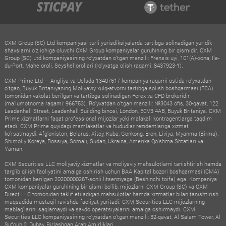
CXM Group (SC) Ltd kompaniyasi turli yurisdiksiyalarda tartibga solinadigan yuridik
shaxslarni o‘z ichiga oluvchi CXM Group kompaniyalar guruhining bir qismidir. CXM
Group (SC) Ltd kompaniyasining ro‘yxatdan o‘tgan manzili: Frensis uyi, 101(A)-xona, Ile-
du-Port, Mahe oroli, Seyshel orollari (ro‘yxatga olish raqami: 8437923-1).
CXM Prime Ltd — Angliya va Uelsda 13407617 kompaniya raqami ostida ro‘yxatdan
o‘tgan, Buyuk Britaniyaning Moliyaviy xulq-atvorni tartibga solish boshqarmasi (FCA)
tomonidan vakolat berilgan va tartibga solinadigan Forex va CFD brokeridir
(ma’lumotnoma raqami: 966753). Ro‘yxatdan o‘tgan manzili: №3043 ofis, 30-qavat, 122
Leadenhall Street, Leadenhall Building binosi, London, ECV3 4AB, Buyuk Britaniya. CXM
Prime xizmatlarni faqat professional mijozlar yoki malakali kontragentlarga taqdim
etadi. CXM Prime quyidagi mamlakatlar va hududlar rezidentlariga xizmat
ko‘rsatmaydi: Afg‘oniston, Belarus, Xitoy, Kuba, Gonkong, Eron, Liviya, Myanma (Birma),
Shimoliy Koreya, Rossiya, Somali, Sudan, Ukraina, Amerika Qo‘shma Shtatlari va
Yaman.
CXM Securities LLC moliyaviy xizmatlar va moliyaviy mahsulotlarni tanishtirish hamda
targ‘ib qilish faoliyatini amalga oshirish uchun BAA Kapital bozori boshqarmasi (CMA)
tomonidan berilgan 20200000267-sonli litsenziyaga (Beshinchi toifa) ega. Kompaniya
CXM kompaniyalar guruhining bir qismi bo‘lib, mijozlarni CXM Group (SC) va CXM
Direct LLC tomonidan taklif etiladigan mahsulotlar hamda xizmatlar bilan tanishtirish
maqsadida mustaqil ravishda faoliyat yuritadi. CXM Securities LLC mijozlarning
mablag‘larini saqlamaydi va savdo operatsiyalarini amalga oshirmaydi. CXM
Securities LLC kompaniyasining ro‘yxatdan o‘tgan manzili: 32-qavat, Al Salam Tower, Al
Sufouh 2, Dubay, Birlashgan Arab Amirliklari.