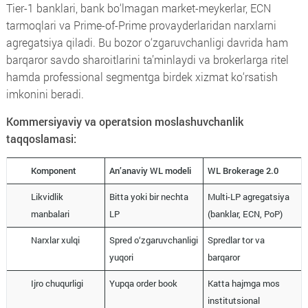
Tier-1 banklari, bank bo‘lmagan market-meykerlar, ECN
tarmoqlari va Prime-of-Prime provayderlaridan narxlarni
agregatsiya qiladi. Bu bozor o‘zgaruvchanligi davrida ham
barqaror savdo sharoitlarini ta’minlaydi va brokerlarga ritel
hamda professional segmentga birdek xizmat ko‘rsatish
imkonini beradi.
Kommersiyaviy va operatsion moslashuvchanlik
taqqoslamasi:
Komponent
An’anaviy WL modeli
WL Brokerage 2.0
Likvidlik
Bitta yoki bir nechta
Multi-LP agregatsiya
manbalari
LP
(banklar, ECN, PoP)
Narxlar xulqi
Spred o‘zgaruvchanligi
Spredlar tor va
yuqori
barqaror
Ijro chuqurligi
Yupqa order book
Katta hajmga mos
institutsional