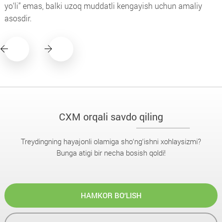
yo‘li” emas, balki uzoq muddatli kengayish uchun amaliy
asosdir.
CXM orqali savdo qiling
Treydingning hayajonli olamiga sho‘ng‘ishni xohlaysizmi?
Bunga atigi bir necha bosish qoldi!
HAMKOR BO‘LISH