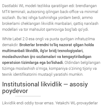
Dastlabki WL modeli tezlikka qaratilgan edi: brendlangan
MT4 terminali, autsorsing qilingan back-office va minimal
sozlash. Bu tez ishga tushirishga yordam berdi, ammo
brokerlarni cheklangan likvidlik manbalari, qattiq narxlash
modellari va tor mahsulot qamroviga bog‘lab qo‘ydi.
White Label 2.0 esa ongli va puxta qurilgan infratuzilma
demakdir.
Brokerlar brendni to‘liq nazorat qilgan holda
multimanbali likvidlik, ilg‘or bridj texnologiyalari,
moslashuvchan ijro sozlamalari va kengaytiriladigan
operatsion tizimlarga ega bo‘lishadi.
Oldindan belgilangan
tizimga moslashish o‘rniga, kompaniya o‘zining tijoriy va
texnik identifikatorini mustaqil yaratishi mumkin.
Institutsional likvidlik — asosiy
poydevor
Likvidlik endi oddiy tovar emas. Yetakchi WL-provayderlar