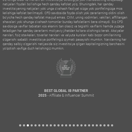
natijalari foydali bo‘lishiga hech qanday kafolat yo‘q. Shuningdek, har qanday
investitsiyaning natijalari yoki unga o‘xshash faoliyat sizga yoki portfelingizga mos
kelishiga kafolat berilmaydi. CFD savdosida foyda olish yoki zararlarning oldini olish
bo‘yicha hech qanday kafolat mavjud emas. CXM, uning xodimlari, vakillari, affillangan
shaxslari yoki shunga o‘xshash tomonlar bunday kafolatlarni bera olmaydi. Siz CFD
savdosiga xavflar tabiatan xos ekanini tan olasiz va tegishli xavflarni hamda yuzaga
keladigan har qanday zararlarni moliyaviy jihatdan ko‘tara olishingiz kerak. Aksiyalar
narxlari, foiz stavkalari, tovarlar narxlari va valyuta kurslari kabi bozor omillarining
o‘zgarishi sababli investitsiya portfelingiz qiymati pasayishi mumkin. Narxlarning har
qanday salbiy o‘zgarishi natijasida siz investitsiya qilgan kapitalingizning barchasini
yo‘qotish xavfiga duch kelishingiz mumkin.
BEST GLOBAL IB PARTNER
- Affiliate & Influencer Summit
2025