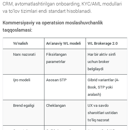
CRM, avtomatlashtirilgan onboarding, KYC/AML modullari
va to‘lov tizimlari endi standart hisoblanadi.
Kommersiyaviy va operatsion moslashuvchanlik
taqqoslamasi:
Yo‘nalish
An’anaviy WL modeli
WL Brokerage 2.0
Narx nazorati
Fiksirlangan
Har bir aktiv sinfi
parametrlar
uchun broker
belgilaydi
Ijro modeli
Asosan STP
Gibrid variantlar (A-
Book, STP yoki
aralash)
Brend egaligi
Cheklangan
UX va savdo
sharoitlari ustidan
to‘liq nazorat