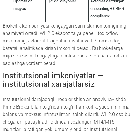
Operatsion
Qo‘lda jarayonlar
Avtomatlashtirilgan
miqyos
onboarding + CRM +
compliance
Brokerlik kompaniyasi kengaygan sari risk monitoringining
ahamiyati ortadi. WL 2.0 ekspozitsiya paneli, toxic-flow
monitoring, avtomatik ogohlantirishlar va LP tomonidagi
batafsil analitikaga kirish imkonini beradi. Bu brokerlarga
mijoz bazasini kengaytirgan holda operatsion barqarorlikni
saqlashga yordam beradi.
Institutsional imkoniyatlar —
institutsional xarajatlarsiz
Institutsional darajadagi ijroga erishish an’anaviy ravishda
Prime Broker bilan to‘g‘ridan-to‘g‘ri hamkorlik, yuqori minimal
balans va maxsus infratuzilmani talab qilardi. WL 2.0 esa bu
chegarani pasaytiradi: oldindan sozlangan MT4/MT5
muhitlari, ajratilgan yoki umumiy bridjlar, institutsional