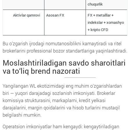
chuqurlik
Aktivlar qamrovi
Asosan FX
FX + metalllar +
indekslar + xomashyo
+ kripto CFD
Bu o‘zgarish ijrodagi nomutanosiblikni kamaytiradi va ritel
brokerlarini professional bozor standartlariga yaqinlashtiradi.
Moslashtiriladigan savdo sharoitlari
va to‘liq brend nazorati
Yangilangan WL ekotizimidagi eng muhim o‘zgarishlardan
biri — yuqori darajadagi sozlanish imkoniyati. Brokerlar
komissiya strukturasini, markaplarni, kredit yelkasi
darajalarini, margin qoidalarini va hisob turlarini mustaqil
belgilashi mumkin.
Operatsion imkoniyatlar ham kengaydi: kengaytiriladigan