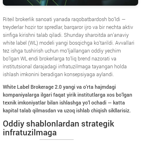
Riteil brokerlik sanoati yanada raqobatbardosh bo‘ldi —
treyderlar hozir tor spredlar, barqaror ijro va bir nechta aktiv
sinfiga kirishni talab qiladi. Shunday sharoitda an’anaviy
white label (WL) modeli yangi bosqichga ko‘tarildi. Avvallari
tez ishga tushirish uchun mo‘ljallangan oddiy yechim
bo‘lgan WL endi brokerlarga to‘liq brend nazorati va
institutsional darajadagi infratuzilmaga tayangan holda
ishlash imkonini beradigan konsepsiyaga aylandi.
White Label Brokerage 2.0 yangi va o‘rta hajmdagi
kompaniyalarga ilgari faqat yirik institutlarga xos bo‘lgan
texnik imkoniyatlar bilan ishlashga yo‘l ochadi — katta
kapital talab qilmasdan va uzoq ishlab chiqish sikllarisiz.
Oddiy shablonlardan strategik
infratuzilmaga