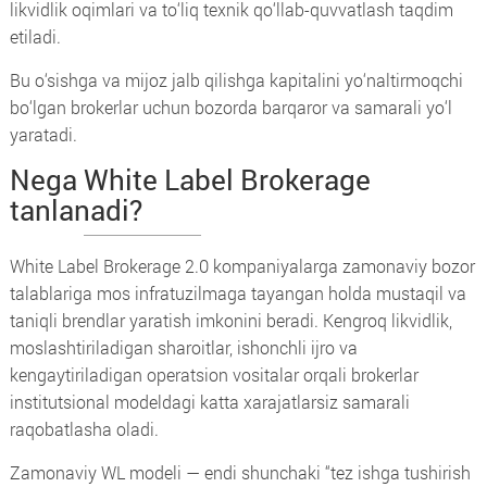
likvidlik oqimlari va to‘liq texnik qo‘llab-quvvatlash taqdim
etiladi.
Bu o‘sishga va mijoz jalb qilishga kapitalini yo‘naltirmoqchi
bo‘lgan brokerlar uchun bozorda barqaror va samarali yo‘l
yaratadi.
Nega White Label Brokerage
tanlanadi?
White Label Brokerage 2.0 kompaniyalarga zamonaviy bozor
talablariga mos infratuzilmaga tayangan holda mustaqil va
taniqli brendlar yaratish imkonini beradi. Kengroq likvidlik,
moslashtiriladigan sharoitlar, ishonchli ijro va
kengaytiriladigan operatsion vositalar orqali brokerlar
institutsional modeldagi katta xarajatlarsiz samarali
raqobatlasha oladi.
Zamonaviy WL modeli — endi shunchaki “tez ishga tushirish