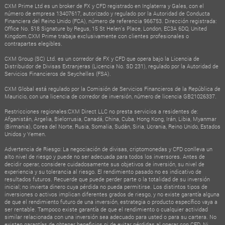
CXM Prime Ltd es un broker de FX y CFD registrado en Inglaterra y Gales, con el
número de empresa 13407617, autorizado y regulado por la Autoridad de Conducta
Financiera del Reino Unido (FCA), número de referencia 966753. Dirección registrada:
Office No. 518 Signature by Regus, 15 St Helen's Place, London, EC3A 6DQ, United
Kingdom.CXM Prime trabaja exclusivamente con clientes profesionales o
contrapartes elegibles.
CXM Group (SC) Ltd. es un corredor de FX y CFD que opera bajo la Licencia de
Distribuidor de Divisas Extranjeras (Licencia No. SD 231), regulado por la Autoridad de
Servicios Financieros de Seychelles (FSA).
CXM Global está regulado por la Comisión de Servicios Financieros de la República de
Mauricio, con una licencia de corredor de inversión, número de licencia GB21026337.
Restricciones regionales:CXM Direct LLC no presta servicios a residentes de:
Afganistán, Argelia, Bielorrusia, Canadá, China, Cuba, Hong Kong, Irán, Libia, Myanmar
(Birmania), Corea del Norte, Rusia, Somalia, Sudán, Siria, Ucrania, Reino Unido, Estados
Unidos y Yemen.
Advertencia de Riesgo: La negociación de divisas, criptomonedas y CFD conlleva un
alto nivel de riesgo y puede no ser adecuada para todos los inversores. Antes de
decidir operar, considere cuidadosamente sus objetivos de inversión, su nivel de
experiencia y su tolerancia al riesgo. El rendimiento pasado no es indicativo de
resultados futuros. Recuerde que puede perder parte o la totalidad de su inversión
inicial; no invierta dinero cuya pérdida no pueda permitirse. Los distintos tipos de
inversiones o activos implican diferentes grados de riesgo, y no existe garantía alguna
de que el rendimiento futuro de una inversión, estrategia o producto específico vaya a
ser rentable. Tampoco existe garantía de que el rendimiento o cualquier actividad
similar relacionada con una inversión sea adecuado para usted o para su cartera. No
existen garantías de obtener beneficios ni de evitar pérdidas al operar con CFD. Ni