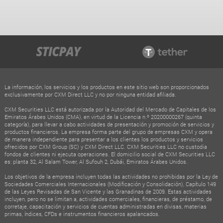
La información, los servicios y los productos en este sitio web son proporcionados
exclusivamente por CXM Direct LLC y no por ninguna entidad afiliada.
CXM Securities LLC está autorizada por la Autoridad del Mercado de Capitales de los
Emiratos Árabes Unidos (CMA), en virtud de la Licencia n.º 20200000267 (quinta
categoría), para llevar a cabo actividades de presentación y promoción de servicios y
productos financieros. La empresa forma parte del grupo de empresas CXM y opera
de manera independiente para presentar a los clientes los productos y servicios
ofrecidos por CXM Group (SC) y CXM Direct LLC. CXM Securities LLC no custodia
fondos de clientes ni ejecuta operaciones. El domicilio social de CXM Securities LLC
es: planta 32, Al Salam Tower, Al Sufouh 2, Dubái, Emiratos Árabes Unidos.
Los objetivos de la empresa incluyen todas las actividades no prohibidas por la Ley de
Sociedades Comerciales Internacionales (Modificación y Consolidación), Capítulo 149
de las Leyes Revisadas de San Vicente y las Granadinas de 2009. Estas actividades
incluyen, pero no se limitan a, actividades comerciales, financieras, de préstamo, de
corretaje, capacitación y servicios de cuentas administradas en divisas, materias
primas, índices, CFDs e instrumentos financieros apalancados.