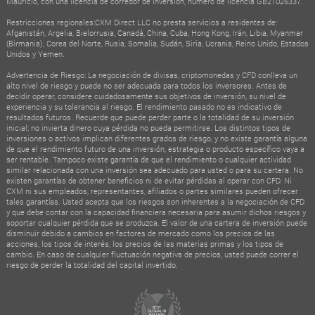
Mauricio, con una licencia de corredor de inversión, número de licencia GB21026337.
Restricciones regionales:CXM Direct LLC no presta servicios a residentes de:
Afganistán, Argelia, Bielorrusia, Canadá, China, Cuba, Hong Kong, Irán, Libia, Myanmar
(Birmania), Corea del Norte, Rusia, Somalia, Sudán, Siria, Ucrania, Reino Unido, Estados
Unidos y Yemen.
Advertencia de Riesgo: La negociación de divisas, criptomonedas y CFD conlleva un
alto nivel de riesgo y puede no ser adecuada para todos los inversores. Antes de
decidir operar, considere cuidadosamente sus objetivos de inversión, su nivel de
experiencia y su tolerancia al riesgo. El rendimiento pasado no es indicativo de
resultados futuros. Recuerde que puede perder parte o la totalidad de su inversión
inicial; no invierta dinero cuya pérdida no pueda permitirse. Los distintos tipos de
inversiones o activos implican diferentes grados de riesgo, y no existe garantía alguna
de que el rendimiento futuro de una inversión, estrategia o producto específico vaya a
ser rentable. Tampoco existe garantía de que el rendimiento o cualquier actividad
similar relacionada con una inversión sea adecuado para usted o para su cartera. No
existen garantías de obtener beneficios ni de evitar pérdidas al operar con CFD. Ni
CXM ni sus empleados, representantes, afiliados o partes similares pueden ofrecer
tales garantías. Usted acepta que los riesgos son inherentes a la negociación de CFD
y que debe contar con la capacidad financiera necesaria para asumir dichos riesgos y
soportar cualquier pérdida que se produzca. El valor de una cartera de inversión puede
disminuir debido a cambios en factores de mercado como los precios de las
acciones, los tipos de interés, los precios de las materias primas y los tipos de
cambio. En caso de cualquier fluctuación negativa de precios, usted puede correr el
riesgo de perder la totalidad del capital invertido.