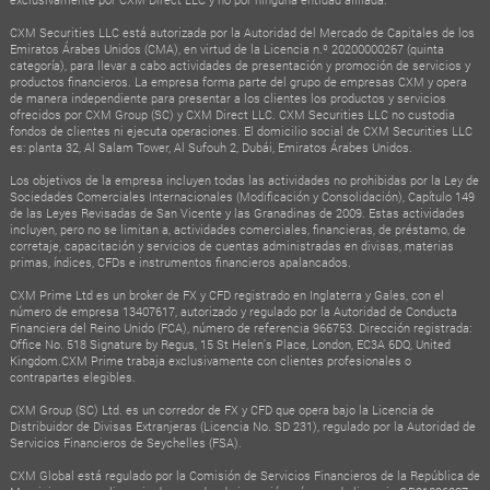
CXM Securities LLC está autorizada por la Autoridad del Mercado de Capitales de los
Emiratos Árabes Unidos (CMA), en virtud de la Licencia n.º 20200000267 (quinta
categoría), para llevar a cabo actividades de presentación y promoción de servicios y
productos financieros. La empresa forma parte del grupo de empresas CXM y opera
de manera independiente para presentar a los clientes los productos y servicios
ofrecidos por CXM Group (SC) y CXM Direct LLC. CXM Securities LLC no custodia
fondos de clientes ni ejecuta operaciones. El domicilio social de CXM Securities LLC
es: planta 32, Al Salam Tower, Al Sufouh 2, Dubái, Emiratos Árabes Unidos.
Los objetivos de la empresa incluyen todas las actividades no prohibidas por la Ley de
Sociedades Comerciales Internacionales (Modificación y Consolidación), Capítulo 149
de las Leyes Revisadas de San Vicente y las Granadinas de 2009. Estas actividades
incluyen, pero no se limitan a, actividades comerciales, financieras, de préstamo, de
corretaje, capacitación y servicios de cuentas administradas en divisas, materias
primas, índices, CFDs e instrumentos financieros apalancados.
CXM Prime Ltd es un broker de FX y CFD registrado en Inglaterra y Gales, con el
número de empresa 13407617, autorizado y regulado por la Autoridad de Conducta
Financiera del Reino Unido (FCA), número de referencia 966753. Dirección registrada:
Office No. 518 Signature by Regus, 15 St Helen's Place, London, EC3A 6DQ, United
Kingdom.CXM Prime trabaja exclusivamente con clientes profesionales o
contrapartes elegibles.
CXM Group (SC) Ltd. es un corredor de FX y CFD que opera bajo la Licencia de
Distribuidor de Divisas Extranjeras (Licencia No. SD 231), regulado por la Autoridad de
Servicios Financieros de Seychelles (FSA).
CXM Global está regulado por la Comisión de Servicios Financieros de la República de