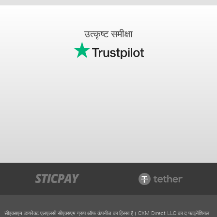
उत्कृष्ट समीक्षा
सीएक्सएम डायरेक्ट एलएलसी सीएक्सएम ग्रुप ऑफ कंपनीज का हिस्सा है। CXM Direct LLC का द फाइनेंशियल