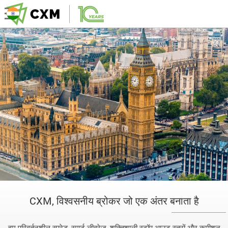
CXM, विश्वसनीय ब्रोकर जो एक अंतर बनाता है
हम परिवर्तनशील स्प्रेड, स्मार्ट लीवरेज, शक्तिशाली स्टॉप-आउट स्तरों और कमीशन