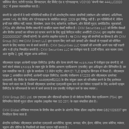
सर्विसेज सेंटर, स्टोनी ग्राउंड, किंग्सटाउन, सेंट विंसेंट एंड द ग्रेनाडाइन्स, VC0100 "कंपनी नंबर 444LLC2020
IBC" में इसका व्यावसायिक पता है।
कंपनी के उद्देश्यों में वे सभी गतिविधियाँ शामिल हैं जो अंतर्राष्ट्रीय व्यापार कंपनियों (संशोधन और समेकन) अधिनियम,
अध्याय 149, सेंट विंसेंट और ग्रेनाडाइन्स के संशोधित कानून, 2009 द्वारा निषिद्ध नहीं हैं। इन गतिविधियों में, लेकिन
इन्हीं तक सीमित नहीं, व्यापार, वित्तपोषण, उधार देना, ब्रोकरेज, प्रशिक्षण, और विदेशी मुद्रा, कमोडिटीज, सूचकांकों,
CFDs और लीवरेज्ड वित्तीय साधनों में प्रबंधित खाता सेवाएँ शामिल हैं। CXM Securities LLC को वित्तीय सेवाओं
और वित्तीय उत्पादों का परिचय एवं प्रचार करने के लिए यूएई कैपिटल मार्केट अथॉरिटी (CMA) द्वारा लाइसेंस संख्या
20200000267 (पाँचवीं श्रेणी) के अंतर्गत लाइसेंस प्राप्त है। यह CXM समूह की कंपनियों का हिस्सा है और CXM
Group (SC) तथा CXM Direct LLC द्वारा प्रदान किए जाने वाले उत्पादों और सेवाओं से ग्राहकों को परिचित
कराने के लिए स्वतंत्र रूप से कार्य करती है। CXM Securities LLC ग्राहकों की धनराशि अपने पास नहीं रखती
और न ही ट्रेड निष्पादित करती है। CXM Securities LLC का पंजीकृत पता है: 32वीं मंज़िल, अल सलाम टावर,
अल सुफौह 2, दुबई, संयुक्त अरब अमीरात।
सीएक्सएम प्राइम अल्केमी प्राइम लिमिटेड (इंग्लैंड और वेल्स कंपनी नंबर ०८६९८९७४ में पंजीकृत एक कंपनी है, जो
फर्म संदर्भ संख्या ६१२२३३ के तहत यूके के वित्तीय आचरण प्राधिकरण (एफसीए) द्वारा अधिकृत और विनियमित है) का
एक व्यापारिक नाम है। यूके के कार्यालय 13 लेडेन स्ट्रीट, लंदन E1 7LE यूनाइटेड किंगडम में स्थित हैं। सीएक्सएम
प्राइम 2 असंबंधित कंपनियों, अल्केमी प्राइम लिमिटेड, एफसीए पंजीकरण 612233 और सीएक्सएम डायरेक्ट
एलएलसी, सेंट विंसेंट के पंजीकरण 444एलएलसी2020 के बीच संयुक्त उद्यम को परिभाषित करने के लिए इस्तेमाल
किया जाने वाला नाम है, जिसमें सीएक्सएम डायरेक्ट एलएलसी मुख्य रूप से उन पेशेवर ग्राहकों के लिए अल्केमी प्राइम
लिमिटेड के परिचयकर्ता के रूप में कार्य करता है एक एफसीए पंजीकृत फर्म के साथ व्यापार।
CXM Group (SC) Ltd. एक एफएक्स और सीएफडी ब्रोकर है जो सेशेल्स वित्तीय सेवा प्राधिकरण (FSA) द्वारा
विनियमित विदेशी मुद्रा डीलर लाइसेंस (लाइसेंस नंबर SD 231) के तहत संचालित होता है।
CXM Global मॉरीशस गणराज्य के वित्तीय सेवा आयोग के अंतर्गत निवेश डीलर लाइसेंस संख्या GB21026337 द्वारा
नियंत्रित किया जाता है .
क्षेत्रीय प्रतिबंध: सीएक्सएम डायरेक्ट एलएलसी अल्जीरिया, यूएसए, कनाडा, चीन, ईरान, सीरिया, उत्तर कोरिया, म्यांमार,
सूडान और सीरिया के निवासियों को सेवाएं प्रदान नहीं करता है।