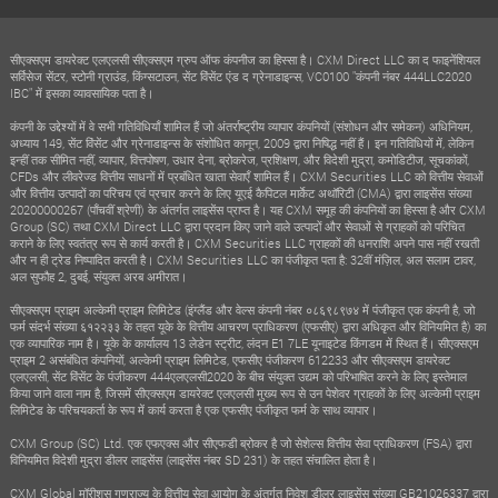
सीएक्सएम डायरेक्ट एलएलसी सीएक्सएम ग्रुप ऑफ कंपनीज का हिस्सा है। CXM Direct LLC का द फाइनेंशियल
सर्विसेज सेंटर, स्टोनी ग्राउंड, किंग्सटाउन, सेंट विंसेंट एंड द ग्रेनाडाइन्स, VC0100 "कंपनी नंबर 444LLC2020
IBC" में इसका व्यावसायिक पता है।
कंपनी के उद्देश्यों में वे सभी गतिविधियाँ शामिल हैं जो अंतर्राष्ट्रीय व्यापार कंपनियों (संशोधन और समेकन) अधिनियम,
अध्याय 149, सेंट विंसेंट और ग्रेनाडाइन्स के संशोधित कानून, 2009 द्वारा निषिद्ध नहीं हैं। इन गतिविधियों में, लेकिन
इन्हीं तक सीमित नहीं, व्यापार, वित्तपोषण, उधार देना, ब्रोकरेज, प्रशिक्षण, और विदेशी मुद्रा, कमोडिटीज, सूचकांकों,
CFDs और लीवरेज्ड वित्तीय साधनों में प्रबंधित खाता सेवाएँ शामिल हैं। CXM Securities LLC को वित्तीय सेवाओं
और वित्तीय उत्पादों का परिचय एवं प्रचार करने के लिए यूएई कैपिटल मार्केट अथॉरिटी (CMA) द्वारा लाइसेंस संख्या
20200000267 (पाँचवीं श्रेणी) के अंतर्गत लाइसेंस प्राप्त है। यह CXM समूह की कंपनियों का हिस्सा है और CXM
Group (SC) तथा CXM Direct LLC द्वारा प्रदान किए जाने वाले उत्पादों और सेवाओं से ग्राहकों को परिचित
कराने के लिए स्वतंत्र रूप से कार्य करती है। CXM Securities LLC ग्राहकों की धनराशि अपने पास नहीं रखती
और न ही ट्रेड निष्पादित करती है। CXM Securities LLC का पंजीकृत पता है: 32वीं मंज़िल, अल सलाम टावर,
अल सुफौह 2, दुबई, संयुक्त अरब अमीरात।
सीएक्सएम प्राइम अल्केमी प्राइम लिमिटेड (इंग्लैंड और वेल्स कंपनी नंबर ०८६९८९७४ में पंजीकृत एक कंपनी है, जो
फर्म संदर्भ संख्या ६१२२३३ के तहत यूके के वित्तीय आचरण प्राधिकरण (एफसीए) द्वारा अधिकृत और विनियमित है) का
एक व्यापारिक नाम है। यूके के कार्यालय 13 लेडेन स्ट्रीट, लंदन E1 7LE यूनाइटेड किंगडम में स्थित हैं। सीएक्सएम
प्राइम 2 असंबंधित कंपनियों, अल्केमी प्राइम लिमिटेड, एफसीए पंजीकरण 612233 और सीएक्सएम डायरेक्ट
एलएलसी, सेंट विंसेंट के पंजीकरण 444एलएलसी2020 के बीच संयुक्त उद्यम को परिभाषित करने के लिए इस्तेमाल
किया जाने वाला नाम है, जिसमें सीएक्सएम डायरेक्ट एलएलसी मुख्य रूप से उन पेशेवर ग्राहकों के लिए अल्केमी प्राइम
लिमिटेड के परिचयकर्ता के रूप में कार्य करता है एक एफसीए पंजीकृत फर्म के साथ व्यापार।
CXM Group (SC) Ltd. एक एफएक्स और सीएफडी ब्रोकर है जो सेशेल्स वित्तीय सेवा प्राधिकरण (FSA) द्वारा
विनियमित विदेशी मुद्रा डीलर लाइसेंस (लाइसेंस नंबर SD 231) के तहत संचालित होता है।
CXM Global मॉरीशस गणराज्य के वित्तीय सेवा आयोग के अंतर्गत निवेश डीलर लाइसेंस संख्या GB21026337 द्वारा