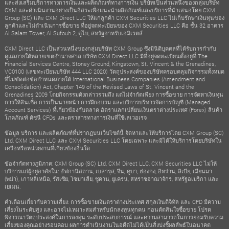
และส่งเสริมบริการทางการเงินและผลิตภัณฑ์ทางการเงิน บริษัทเป็นส่วนหนึ่งของกลุ่มบริษัท
CXM และดำเนินงานอย่างเป็นอิสระเพื่อแนะนำผลิตภัณฑ์และบริการที่นำเสนอโดย CXM
Group (SC) และ CXM Direct LLC ให้แก่ลูกค้า CXM Securities LLC ไม่เก็บรักษาเงินทุนของ
ลูกค้าและไม่ดำเนินการซื้อขาย ที่อยู่จดทะเบียนของ CXM Securities LLC คือ ชั้น 32 อาคาร
Al Salam Tower, Al Sufouh 2, ดูไบ, สหรัฐอาหรับเอมิเรตส์
CXM Direct LLC เป็นส่วนหนึ่งของกลุ่มบริษัท CXM Group ซึ่งมีนิติบุคคลที่ได้รับการกำกับ
ดูแลภายใต้หลายเขตอำนาจศาล บริษัท CXM Direct LLC มีที่อยู่จดทะเบียนตั้งอยู่ที่ The
Financial Services Centre, Stoney Ground, Kingstown, St. Vincent & the Grenadines,
VC0100 (เลขทะเบียนบริษัท 444 LLC 2020) วัตถุประสงค์ของบริษัทครอบคลุมกิจกรรมทั้งหมด
ที่ไม่ขัดต่อข้อกำหนดภายใต้ International Business Companies (Amendment and
Consolidation) Act, Chapter 149 of the Revised Laws of St. Vincent and the
Grenadines 2009 โดยกิจกรรมดังกล่าวรวมถึง แต่ไม่จำกัดเพียง การซื้อขาย การจัดหาเงินทุน
การให้สินเชื่อ การเป็นนายหน้า การฝึกอบรม และบริการบริหารจัดการบัญชี (Managed
Account Services) ที่เกี่ยวข้องกับตลาด อัตราแลกเปลี่ยนเงินตราต่างประเทศ (Forex) สินค้า
โภคภัณฑ์ ดัชนี CFDs และตราสารทางการเงินที่ใช้เลเวอเรจ
ข้อมูล บริการ และผลิตภัณฑ์ที่ปรากฏบนเว็บไซต์นี้ จัดหาและให้บริการโดย CXM Group (SC)
Ltd, CXM Direct LLC และ CXM Securities LLC โดยเฉพาะ และมิได้ให้บริการโดยบริษัทใน
เครือหรือหน่วยงานที่เกี่ยวข้องอื่นใด
ข้อจำกัดทางภูมิภาค: CXM Group (SC) Ltd, CXM Direct LLC, CXM Securities LLC ไม่ให้
บริการแก่ผู้อยู่อาศัยใน: อัฟกานิสถาน, เบลารุส, จีน, คูบา, ฮ่องกง, อิหร่าน, ลิเบีย, เมียนมา
(พม่า), เกาหลีเหนือ, รัสเซีย, โซมาเลีย, ซูดาน, ยูเครน, สหราชอาณาจักร, สหรัฐอเมริกา และ
เยเมน.
คำเตือนเกี่ยวกับความเสี่ยง: การซื้อขายเงินตราต่างประเทศ สกุลเงินดิจิทัล และ CFD มีความ
เสี่ยงในระดับสูง และอาจไม่เหมาะสมสำหรับนักลงทุนทุกคน ก่อนตัดสินใจซื้อขาย โปรด
พิจารณาวัตถุประสงค์ในการลงทุน ระดับประสบการณ์ และความสามารถในการยอมรับความ
เสี่ยงของคุณอย่างรอบคอบ ผลการดำเนินงานในอดีตไม่ได้เป็นสิ่งบ่งชี้ผลลัพธ์ในอนาคต