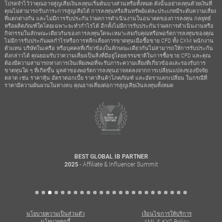
โปรดจำไว้ว่าคุณอาจสูญเสียเงินลงทุนเริ่มต้นบางส่วนหรือทั้งหมด ดังนั้นอย่าลงทุนด้วยเงินที่
คุณไม่สามารถรับภาระการสูญเสียได้ การลงทุนหรือสินทรัพย์แต่ละประเภทมีระดับความเสี่ยง
ที่แตกต่างกัน และไม่มีการรับประกันว่าผลการดำเนินงานในอนาคตของการลงทุน กลยุทธ์
หรือผลิตภัณฑ์ใดโดยเฉพาะจะทำกำไรได้ อีกทั้งไม่มีการรับประกันว่าผลการดำเนินงานหรือ
กิจกรรมในลักษณะเดียวกันของการลงทุนใดจะเหมาะสมกับคุณหรือพอร์ตการลงทุนของคุณ
ไม่มีการรับประกันผลกำไรหรือการหลีกเลี่ยงการขาดทุนเมื่อซื้อขาย CFD ทั้ง CXM พนักงาน
ตัวแทน บริษัทในเครือ หรือบุคคลที่เกี่ยวข้องในลักษณะเดียวกันไม่สามารถให้การรับประกัน
ดังกล่าวได้ คุณยอมรับว่าความเสี่ยงเป็นสิ่งที่มีอยู่โดยธรรมชาติในการซื้อขาย CFD และคุณ
ต้องมีความสามารถทางการเงินเพียงพอที่จะรับภาระความเสี่ยงที่เกี่ยวข้องและรองรับการ
ขาดทุนใด ๆ ที่เกิดขึ้น มูลค่าของพอร์ตการลงทุนอาจลดลงจากการเปลี่ยนแปลงของปัจจัย
ตลาด เช่น ราคาหุ้น อัตราดอกเบี้ย ราคาสินค้าโภคภัณฑ์ และอัตราแลกเปลี่ยน ในกรณีที่
ราคามีความผันผวนในทางลบ คุณอาจเสี่ยงต่อการสูญเสียเงินลงทุนทั้งหมด
BEST GLOBAL IB PARTNER
- Affiliate & Influencer Summit
2025
นโยบายความเป็นส่วนตัว
เงื่อนไขการให้บริการ
นโยบายคุกกี้
AML & KYC Policy