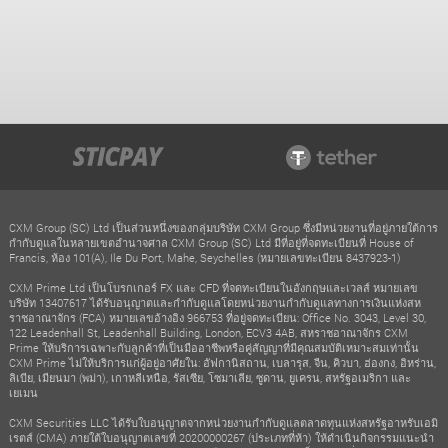
CXM Group (SC) Ltd เป็นส่วนหนึ่งของกลุ่มบริษัท CXM Group ซึ่งมีหน่วยงานที่อยู่ภายใต้การ
กำกับดูแลในหลายเขตอำนาจศาล CXM Group (SC) Ltd มีที่อยู่ที่จดทะเบียนที่ House of
Francis, ห้อง 101(A), Ile Du Port, Mahe, Seychelles (หมายเลขทะเบียน 8437923-1)
CXM Prime Ltd เป็นโบรกเกอร์ FX และ CFD ที่จดทะเบียนในอังกฤษและเวลส์ หมายเลข
บริษัท 13407617 ได้รับอนุญาตและกำกับดูแลโดยหน่วยงานกำกับดูแลทางการเงินแห่งสห
ราชอาณาจักร (FCA) หมายเลขอ้างอิง 966753 ที่อยู่จดทะเบียน: Office No. 3043, Level 30,
122 Leadenhall St, Leadenhall Building, London, ECV3 4AB, สหราชอาณาจักร CXM
Prime ให้บริการเฉพาะกับลูกค้าที่เป็นมืออาชีพหรือคู่สัญญาที่มีคุณสมบัติเหมาะสมเท่านั้น
CXM Prime ไม่ให้บริการแก่ผู้อยู่อาศัยใน: อัฟกานิสถาน, เบลารุส, จีน, คิวบา, ฮ่องกง, อิหร่าน,
ลิเบีย, เมียนมา (พม่า), เกาหลีเหนือ, รัสเซีย, โซมาเลีย, ซูดาน, ยูเครน, สหรัฐอเมริกา และ
เยเมน
CXM Securities LLC ได้รับใบอนุญาตจากหน่วยงานกำกับดูแลตลาดทุนแห่งสหรัฐอาหรับเอมิ
เรตส์ (CMA) ภายใต้ใบอนุญาตเลขที่ 20200000267 (ประเภทที่ห้า) ให้ดำเนินกิจกรรมแนะนำ