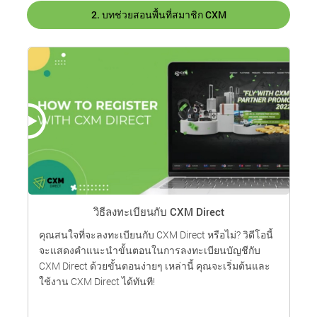
2. บทช่วยสอนพื้นที่สมาชิก CXM
วิธีลงทะเบียนกับ CXM Direct
คุณสนใจที่จะลงทะเบียนกับ CXM Direct หรือไม่? วิดีโอนี้
เ
จะแสดงคำแนะนำขั้นตอนในการลงทะเบียนบัญชีกับ
ก
CXM Direct ด้วยขั้นตอนง่ายๆ เหล่านี้ คุณจะเริ่มต้นและ
น
ใช้งาน CXM Direct ได้ทันที!
ต