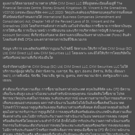
ดูแลภายใต้หลายเขตอำนาจศาล บริษัท CXM Direct LLC มีที่อยู่จดทะเบียนตั้งอยู่ที่ The
Financial Services Centre, Stoney Ground, Kingstown, St. Vincent & the Grenadines,
VC0100 (เลขทะเบียนบริษัท 444 LLC 2020) วัตถุประสงค์ของบริษัทครอบคลุมกิจกรรมทั้งหมด
ที่ไม่ขัดต่อข้อกำหนดภายใต้ International Business Companies (Amendment and
Consolidation) Act, Chapter 149 of the Revised Laws of St. Vincent and the
Grenadines 2009 โดยกิจกรรมดังกล่าวรวมถึง แต่ไม่จำกัดเพียง การซื้อขาย การจัดหาเงินทุน
การให้สินเชื่อ การเป็นนายหน้า การฝึกอบรม และบริการบริหารจัดการบัญชี (Managed
Account Services) ที่เกี่ยวข้องกับตลาด อัตราแลกเปลี่ยนเงินตราต่างประเทศ (Forex) สินค้า
โภคภัณฑ์ ดัชนี CFDs และตราสารทางการเงินที่ใช้เลเวอเรจ
ข้อมูล บริการ และผลิตภัณฑ์ที่ปรากฏบนเว็บไซต์นี้ จัดหาและให้บริการโดย CXM Group (SC)
Ltd, CXM Direct LLC และ CXM Securities LLC โดยเฉพาะ และมิได้ให้บริการโดยบริษัทใน
เครือหรือหน่วยงานที่เกี่ยวข้องอื่นใด
ข้อจำกัดทางภูมิภาค: CXM Group (SC) Ltd, CXM Direct LLC, CXM Securities LLC ไม่ให้
บริการแก่ผู้อยู่อาศัยใน: อัฟกานิสถาน, เบลารุส, จีน, คูบา, ฮ่องกง, อิหร่าน, ลิเบีย, เมียนมา
(พม่า), เกาหลีเหนือ, รัสเซีย, โซมาเลีย, ซูดาน, ยูเครน, สหราชอาณาจักร, สหรัฐอเมริกา และ
เยเมน.
คำเตือนเกี่ยวกับความเสี่ยง: การซื้อขายเงินตราต่างประเทศ สกุลเงินดิจิทัล และ CFD มีความ
เสี่ยงในระดับสูง และอาจไม่เหมาะสมสำหรับนักลงทุนทุกคน ก่อนตัดสินใจซื้อขาย โปรด
พิจารณาวัตถุประสงค์ในการลงทุน ระดับประสบการณ์ และความสามารถในการยอมรับความ
เสี่ยงของคุณอย่างรอบคอบ ผลการดำเนินงานในอดีตไม่ได้เป็นสิ่งบ่งชี้ผลลัพธ์ในอนาคต
โปรดจำไว้ว่าคุณอาจสูญเสียเงินลงทุนเริ่มต้นบางส่วนหรือทั้งหมด ดังนั้นอย่าลงทุนด้วยเงินที่
คุณไม่สามารถรับภาระการสูญเสียได้ การลงทุนหรือสินทรัพย์แต่ละประเภทมีระดับความเสี่ยง
ที่แตกต่างกัน และไม่มีการรับประกันว่าผลการดำเนินงานในอนาคตของการลงทุน กลยุทธ์
หรือผลิตภัณฑ์ใดโดยเฉพาะจะทำกำไรได้ อีกทั้งไม่มีการรับประกันว่าผลการดำเนินงานหรือ
กิจกรรมในลักษณะเดียวกันของการลงทุนใดจะเหมาะสมกับคุณหรือพอร์ตการลงทุนของคุณ
ไม่มีการรับประกันผลกำไรหรือการหลีกเลี่ยงการขาดทุนเมื่อซื้อขาย CFD ทั้ง CXM พนักงาน
ตัวแทน บริษัทในเครือ หรือบุคคลที่เกี่ยวข้องในลักษณะเดียวกันไม่สามารถให้การรับประกัน