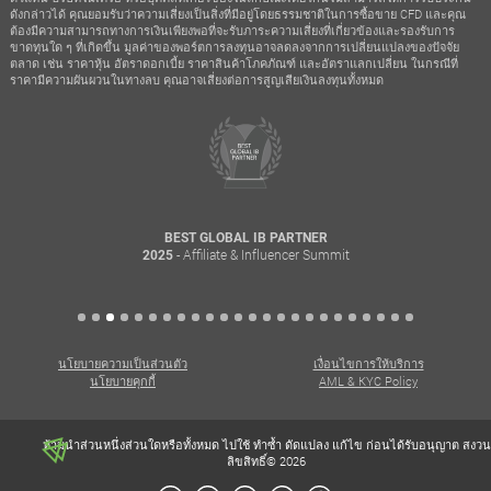
ดังกล่าวได้ คุณยอมรับว่าความเสี่ยงเป็นสิ่งที่มีอยู่โดยธรรมชาติในการซื้อขาย CFD และคุณ
ต้องมีความสามารถทางการเงินเพียงพอที่จะรับภาระความเสี่ยงที่เกี่ยวข้องและรองรับการ
ขาดทุนใด ๆ ที่เกิดขึ้น มูลค่าของพอร์ตการลงทุนอาจลดลงจากการเปลี่ยนแปลงของปัจจัย
ตลาด เช่น ราคาหุ้น อัตราดอกเบี้ย ราคาสินค้าโภคภัณฑ์ และอัตราแลกเปลี่ยน ในกรณีที่
ราคามีความผันผวนในทางลบ คุณอาจเสี่ยงต่อการสูญเสียเงินลงทุนทั้งหมด
BEST GLOBAL IB PARTNER
- Affiliate & Influencer Summit
2025
นโยบายความเป็นส่วนตัว
เงื่อนไขการให้บริการ
นโยบายคุกกี้
AML & KYC Policy
ห้ามนำส่วนหนึ่งส่วนใดหรือทั้งหมด ไปใช้ ทำซ้ำ ดัดแปลง แก้ไข ก่อนได้รับอนุญาต สงวน
ลิขสิทธิ์© 2026