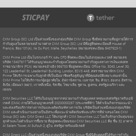
CXM Group (SC) Ltd เป็นส่วนหนึ่งของกลุ่มบริษัท CXM Group ซึ่งมีหน่วยงานที่อยู่ภายใต้การ
กำกับดูแลในหลายเขตอำนาจศาล CXM Group (SC) Ltd มีที่อยู่ที่จดทะเบียนที่ House of
Francis, ห้อง 101(A), Ile Du Port, Mahe, Seychelles (หมายเลขทะเบียน 8437923-1)
CXM Prime Ltd เป็นโบรกเกอร์ FX และ CFD ที่จดทะเบียนในอังกฤษและเวลส์ หมายเลข
บริษัท 13407617 ได้รับอนุญาตและกำกับดูแลโดยหน่วยงานกำกับดูแลทางการเงินแห่งสห
ราชอาณาจักร (FCA) หมายเลขอ้างอิง 966753 ที่อยู่จดทะเบียน: Office No. 3043, Level 30,
122 Leadenhall St, Leadenhall Building, London, ECV3 4AB, สหราชอาณาจักร CXM
Prime ให้บริการเฉพาะกับลูกค้าที่เป็นมืออาชีพหรือคู่สัญญาที่มีคุณสมบัติเหมาะสมเท่านั้น
CXM Prime ไม่ให้บริการแก่ผู้อยู่อาศัยใน: อัฟกานิสถาน, เบลารุส, จีน, คิวบา, ฮ่องกง, อิหร่าน,
ลิเบีย, เมียนมา (พม่า), เกาหลีเหนือ, รัสเซีย, โซมาเลีย, ซูดาน, ยูเครน, สหรัฐอเมริกา และ
เยเมน
CXM Securities LLC ได้รับใบอนุญาตจากหน่วยงานกำกับดูแลตลาดทุนแห่งสหรัฐอาหรับเอมิ
เรตส์ (CMA) ภายใต้ใบอนุญาตเลขที่ 20200000267 (ประเภทที่ห้า) ให้ดำเนินกิจกรรมแนะนำ
และส่งเสริมบริการทางการเงินและผลิตภัณฑ์ทางการเงิน บริษัทเป็นส่วนหนึ่งของกลุ่มบริษัท
CXM และดำเนินงานอย่างเป็นอิสระเพื่อแนะนำผลิตภัณฑ์และบริการที่นำเสนอโดย CXM
Group (SC) และ CXM Direct LLC ให้แก่ลูกค้า CXM Securities LLC ไม่เก็บรักษาเงินทุนของ
ลูกค้าและไม่ดำเนินการซื้อขาย ที่อยู่จดทะเบียนของ CXM Securities LLC คือ ชั้น 32 อาคาร
Al Salam Tower, Al Sufouh 2, ดูไบ, สหรัฐอาหรับเอมิเรตส์
CXM Direct LLC เป็นส่วนหนึ่งของกลุ่มบริษัท CXM Group ซึ่งมีนิติบุคคลที่ได้รับการกำกับ