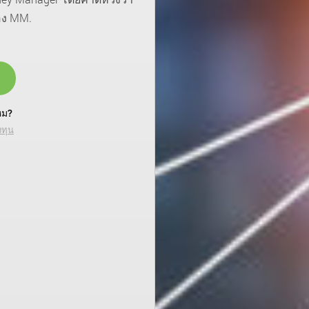
อง MM.
หม?
งทุน