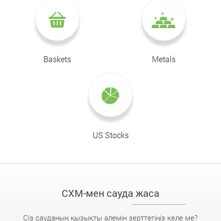
Baskets
Metals
US Stocks
CXM-мен сауда жаса
Сіз сауданың қызықты әлемін зерттегіңіз келе ме?