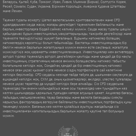
Беларусь, Қытай, Куба, Гонконг, Иран, Ливия, Мьянма (Бирма), Солтүстік Корея,
Ресей, Сомали, Судан, Украина, Біріккен Корольдік, Америка Құрама Штаттары
және Йемен.
Тәуекел туралы ескерту: Шетел валютасымен, криптовалютамен және CFD
құралдарымен сауда жасау жоғары деңгейдегі тәуекелмен байланысты және
барлық инвесторларға бірдей сәйкес келмеуі мүмкін. Сауда жасау туралы шешім
қабылдамас бұрын инвестициялық мақсаттарыңызды, тәжірибе деңгейіңізді және
тәуекелге төзімділігіңізді мұқият бағалаңыз. Бұрынғы нәтижелер болашақ
нәтижелердің көрсеткіші болып табылмайды. Бастапқы инвестицияңыздың бір
бөлігін немесе барлығын жоғалтуыңыз мүмкін екенін есте сақтаңыз; жоғалтуға
мүмкіндігіңіз жоқ қаражатты инвестицияламаңыз. Инвестициялар мен активтердің
әртүрлі түрлері тәуекелдің әртүрлі деңгейлерін қамтиды және қандай да бір нақты
инвестицияның, стратегияның немесе өнімнің болашақтағы нәтижесі табысты
болатынына кепілдік жоқ. Сондай-ақ қандай да бір инвестицияның нәтижесі
немесе оған ұқсас қызмет сізге немесе сіздің портфеліңізге сай келетініне
кепілдік берілмейді. CFD саудасы кезінде пайда табуға да, шығыннан сақтануға да
ешқандай кепілдік жоқ. CXM де, оның қызметкерлері, өкілдері, үлестес тұлғалары
немесе ұқсас тараптар да мұндай кепілдік бере алмайды. Сіз CFD саудасына
тәуекелдер тән екенін мойындайсыз және осы тәуекелдер мен туындайтын кез
келген шығындарды қаржылық тұрғыдан көтере алуыңыз қажет. Акциялар бағасы,
пайыздық мөлшерлемелер, тауар бағалары және валюта бағамдары сияқты
нарықтық факторлардың өзгеруіне байланысты инвестициялық портфельдің құны
төмендеуі мүмкін. Бағаның кез келген қолайсыз ауытқуы жағдайында сіз
инвестицияланған капиталыңыздың барлығын жоғалту қаупіне тап болуыңыз
мүмкін.