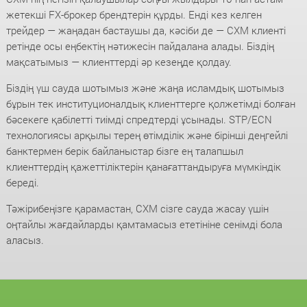
жетекші FX-брокер брендтерін құрды. Енді кез келген
трейдер — жаңадан бастаушы да, кәсіби де — CXM клиенті
ретінде осы еңбектің нәтижесін пайдалана алады. Біздің
мақсатымыз — клиенттерді әр кезеңде қолдау.
Біздің үш сауда шотымыз және жаңа исламдық шотымыз
бұрын тек институционалдық клиенттерге қолжетімді болған
бәсекеге қабілетті тиімді спредтерді ұсынады. STP/ECN
технологиясы арқылы терең өтімділік және бірінші деңгейлі
банктермен берік байланыстар бізге ең талапшыл
клиенттердің қажеттіліктерін қанағаттандыруға мүмкіндік
береді.
Тәжірибеңізге қарамастан, CXM сізге сауда жасау үшін
оңтайлы жағдайларды қамтамасыз ететініне сенімді бола
аласыз.