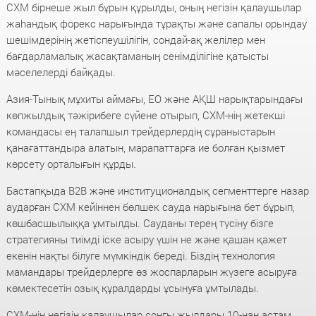
CXM бірнеше жыл бұрын құрылды, оның негізін қалаушылар
жаһандық форекс нарығында тұрақты және сапалы орындау
шешімдерінің жетіспеушілігін, сондай-ақ желілер мен
бағдарламалық жасақтаманың сенімділігіне қатысты
мәселелерді байқады.
Азия-Тынық мұхиты аймағы, ЕО және АҚШ нарықтарындағы
көпжылдық тәжірибеге сүйене отырып, CXM-нің жетекші
командасы ең талапшыл трейдерлердің сұраныстарын
қанағаттандыра алатын, марапаттарға ие болған қызмет
көрсету орталығын құрды.
Бастапқыда B2B және институционалдық сегменттерге назар
аударған CXM кейіннен бөлшек сауда нарығына бет бұрып,
көшбасшылыққа ұмтылды. Сауданы терең түсіну бізге
стратегияны тиімді іске асыру үшін не және қашан қажет
екенін нақты білуге мүмкіндік береді. Біздің технология
мамандары трейдерлерге өз жоспарларын жүзеге асыруға
көмектесетін озық құралдарды ұсынуға ұмтылады.
CXM-нің негізін қалаушылар соңғы жылдары 10-нан астам