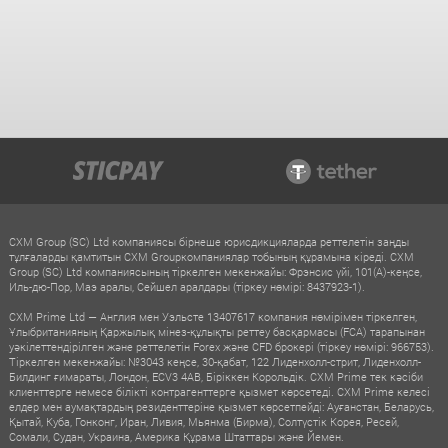
CXM Group (SC) Ltd компаниясы бірнеше юрисдикцияларда реттелетін заңды
тұлғаларды қамтитын CXM Groupкомпаниялар тобының құрамына кіреді. CXM
Group (SC) Ltd компаниясының тіркелген мекенжайы: Фрэнсис үйі, 101(A)-кеңсе,
Иль-дю-Пор, Маэ аралы, Сейшел аралдары (тіркеу нөмірі: 8437923-1).
CXM Prime Ltd — Англия мен Уэльсте 13407617 компания нөмірімен тіркелген,
Ұлыбританияның Қаржылық мінез-құлықты реттеу басқармасы (FCA) тарапынан
уәкілеттендірілген және реттелетін Forex және CFD брокері (тіркеу нөмірі: 966753).
Тіркелген мекенжайы: №3043 кеңсе, 30-қабат, 122 Лиденхолл-стрит, Лиденхолл-
Билдинг ғимараты, Лондон, ECV3 4AB, Біріккен Корольдік. CXM Prime тек кәсіби
клиенттерге немесе білікті контрагенттерге қызмет көрсетеді. CXM Prime келесі
елдер мен аумақтардың резиденттеріне қызмет көрсетпейді: Ауғанстан, Беларусь,
Қытай, Куба, Гонконг, Иран, Ливия, Мьянма (Бирма), Солтүстік Корея, Ресей,
Сомали, Судан, Украина, Америка Құрама Штаттары және Йемен.