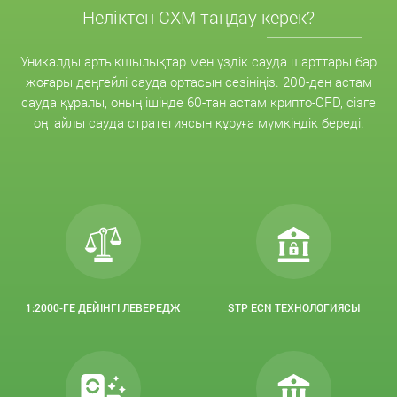
Неліктен CXM таңдау керек?
Уникалды артықшылықтар мен үздік сауда шарттары бар
жоғары деңгейлі сауда ортасын сезініңіз. 200-ден астам
сауда құралы, оның ішінде 60-тан астам крипто-CFD, сізге
оңтайлы сауда стратегиясын құруға мүмкіндік береді.
1:2000-ГЕ ДЕЙІНГІ ЛЕВЕРЕДЖ
STP ECN ТЕХНОЛОГИЯСЫ