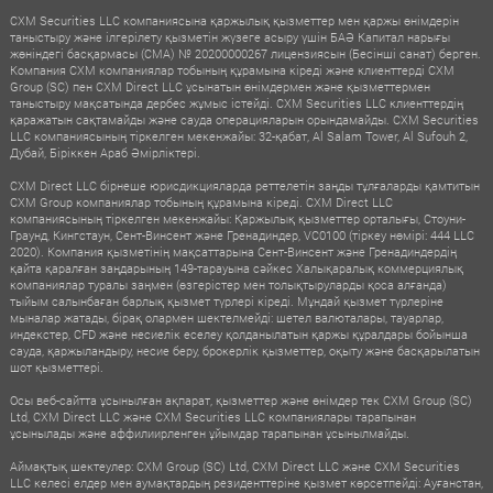
CXM Securities LLC компаниясына қаржылық қызметтер мен қаржы өнімдерін
таныстыру және ілгерілету қызметін жүзеге асыру үшін БАӘ Капитал нарығы
жөніндегі басқармасы (CMA) № 20200000267 лицензиясын (Бесінші санат) берген.
Компания CXM компаниялар тобының құрамына кіреді және клиенттерді CXM
Group (SC) пен CXM Direct LLC ұсынатын өнімдермен және қызметтермен
таныстыру мақсатында дербес жұмыс істейді. CXM Securities LLC клиенттердің
қаражатын сақтамайды және сауда операцияларын орындамайды. CXM Securities
LLC компаниясының тіркелген мекенжайы: 32-қабат, Al Salam Tower, Al Sufouh 2,
Дубай, Біріккен Араб Әмірліктері.
CXM Direct LLC бірнеше юрисдикцияларда реттелетін заңды тұлғаларды қамтитын
CXM Group компаниялар тобының құрамына кіреді. CXM Direct LLC
компаниясының тіркелген мекенжайы: Қаржылық қызметтер орталығы, Стоуни-
Граунд, Кингстаун, Сент-Винсент және Гренадиндер, VC0100 (тіркеу нөмірі: 444 LLC
2020). Компания қызметінің мақсаттарына Сент-Винсент және Гренадиндердің
қайта қаралған заңдарының 149-тарауына сәйкес Халықаралық коммерциялық
компаниялар туралы заңмен (өзгерістер мен толықтыруларды қоса алғанда)
тыйым салынбаған барлық қызмет түрлері кіреді. Мұндай қызмет түрлеріне
мыналар жатады, бірақ олармен шектелмейді: шетел валюталары, тауарлар,
индекстер, CFD және несиелік еселеу қолданылатын қаржы құралдары бойынша
сауда, қаржыландыру, несие беру, брокерлік қызметтер, оқыту және басқарылатын
шот қызметтері.
Осы веб-сайтта ұсынылған ақпарат, қызметтер және өнімдер тек CXM Group (SC)
Ltd, CXM Direct LLC және CXM Securities LLC компаниялары тарапынан
ұсынылады және аффилиирленген ұйымдар тарапынан ұсынылмайды.
Аймақтық шектеулер: CXM Group (SC) Ltd, CXM Direct LLC және CXM Securities
LLC келесі елдер мен аумақтардың резиденттеріне қызмет көрсетпейді: Ауғанстан,