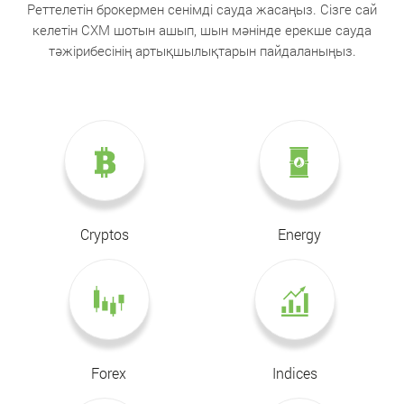
Реттелетін брокермен сенімді сауда жасаңыз. Сізге сай
келетін CXM шотын ашып, шын мәнінде ерекше сауда
тәжірибесінің артықшылықтарын пайдаланыңыз.
Cryptos
Energy
Forex
Indices