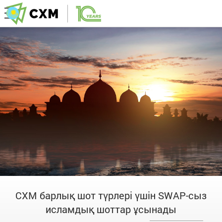
CXM барлық шот түрлері үшін SWAP-сыз
исламдық шоттар ұсынады